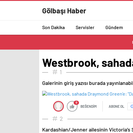
Gölbaşı Haber
Son Dakika
Servisler
Gündem
Westbrook, sahada
1
Galerinin giriş yazısı burada yayınlanab
0
BEĞENDİM
ABONE OL
2
Kardashian/Jenner ailesinin Victoria’s 