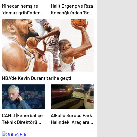
Minecan hemşire
Halit Ergenç ve Rıza
"domuz gribi"nden
Kocaoğlu'ndan 'Gezi
hayatını kaybetti –
Parkı' ifadesi –
Haberler | Sağlık
Magazin haberleri
Haberleri
NBA'de Kevin Durant tarihe geçti
CANLI |Fenerbahçe
Alkollü Sürücü Park
Teknik Direktörü
Halindeki Araçlara
Jose Mourinho
Çarptı
basın toplantısı