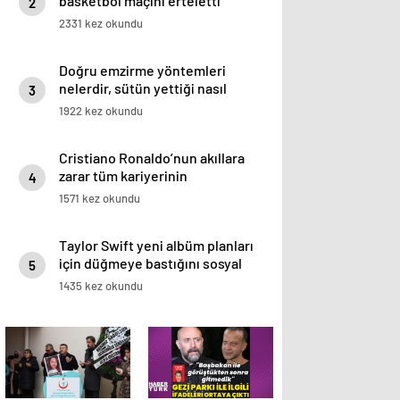
basketbol maçını erteletti
2
2331 kez okundu
Doğru emzirme yöntemleri
nelerdir, sütün yettiği nasıl
3
anlaşılır?
1922 kez okundu
Cristiano Ronaldo’nun akıllara
zarar tüm kariyerinin
4
istatistiğini çıkardık !
1571 kez okundu
Taylor Swift yeni albüm planları
için düğmeye bastığını sosyal
5
medyadan duyurdu!
1435 kez okundu