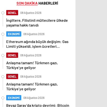
SON DAKİKA
HABERLERİ
GENEL
08 Ağustos 2026
İngiltere, Filistinli mültecilere ülkede
yaşama hakkı tanıdı
EKONOMİ
08 Ağustos 2026
Ethereum ağında büyük değişim: Gas
Limiti yükseldi, işlem ücretleri
düşebilir mi?
GENEL
08 Ağustos 2026
Anlaşma tamam! Türkmen gazı,
Türkiye’ye geliyor
GENEL
08 Ağustos 2026
Anlaşma tamam! Türkmen gazı,
Türkiye’ye geliyor
EKONOMİ
08 Ağustos 2026
Beyaz Saray’da kripto devrimi: Bitcoin