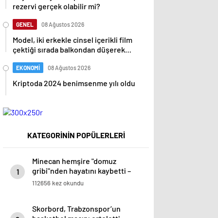
rezervi gerçek olabilir mi?
GENEL
08 Ağustos 2026
Model, iki erkekle cinsel içerikli film
çektiği sırada balkondan düşerek
hayatını kaybetti
EKONOMİ
08 Ağustos 2026
Kriptoda 2024 benimsenme yılı oldu
KATEGORİNİN POPÜLERLERİ
Minecan hemşire "domuz
gribi"nden hayatını kaybetti –
1
Haberler | Sağlık Haberleri
112656 kez okundu
Skorbord, Trabzonspor’un