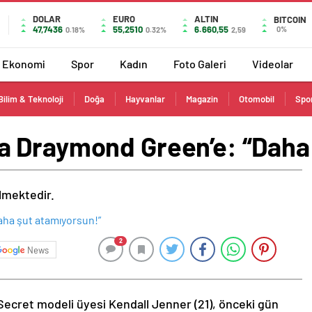
DOLAR
EURO
ALTIN
BITCOIN
47,7436
55,2510
6.660,55
0%
0.18%
0.32%
2,59
Ekonomi
Spor
Kadın
Foto Galeri
Videolar
Bilim & Teknoloji
Doğa
Hayvanlar
Magazin
Otomobil
Spo
 Draymond Green’e: “Daha 
ilmektedir.
2
News
Secret modeli üyesi Kendall Jenner (21), önceki gün