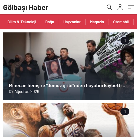
Gölbaşı Haber
Bilim & Teknoloji
Doğa
Hayvanlar
Magazin
Otomobil
1
Minecan hemşire "domuz gribi"nden hayatını kaybetti –
Haberler | Sağlık Haberleri
07 Ağustos 2026
1