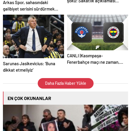
şoku! Sakatlık açıklaması…
Arkas Spor, sahasındaki
galibiyet serisini sürdürmek
istiyor
CANLI |Kasımpaşa-
Fenerbahçe maçı ne zaman,
Sarunas Jasikevicius: ‘Buna
saat kaçta, hangi kanalda?
dikkat etmeliyiz’
(Muhtemel 11'ler)
Daha Fazla Haber Yükle
EN ÇOK OKUNANLAR