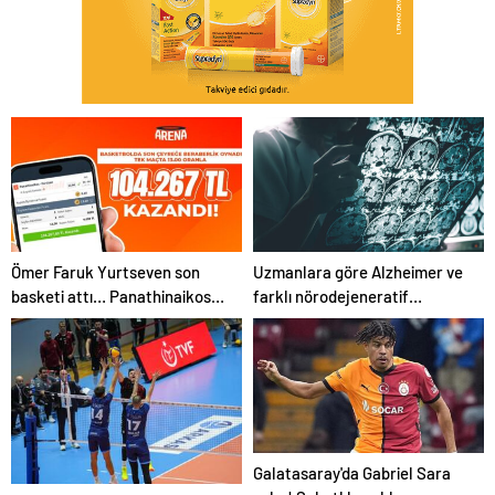
Ömer Faruk Yurtseven son
Uzmanlara göre Alzheimer ve
basketi attı… Panathinaikos –
farklı nörodejeneratif
Partizan maçında beraberliği
hastalıklardaki son gelişmeler
bilen Misli üyesi 104.267 TL
ile unutmayı unutacağız |
kazandı!
Sağlık Haberleri
Galatasaray'da Gabriel Sara