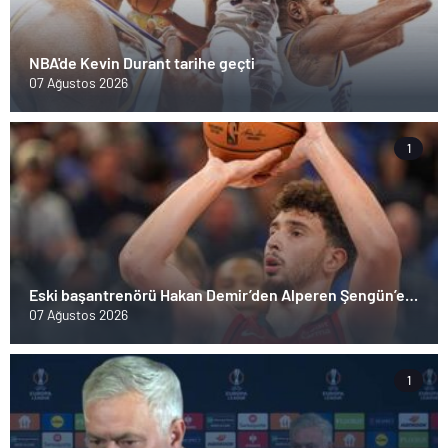
NBA'de Kevin Durant tarihe geçti
07 Ağustos 2026
1
Eski başantrenörü Hakan Demir’den Alperen Şengün’e
övgü
07 Ağustos 2026
1