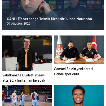
CANLI |Fenerbahçe Teknik Direktörü Jose Mourinho
basın toplantısı düzenliyor
07 Ağustos 2026
Samuel Saiz'in yeni adresi
Pendikspor oldu
Vakıfbank’ta Guidetti imzayı
attı, 20. yılını tamamlayacak