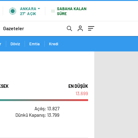
SABAHA KALAN
ANKARA
SÜRE
27°
AÇIK
Gazeteler
r
Döviz
Emtia
Kredi
KSEK
EN DÜŞÜK
13,699
Açılış
: 13.827
Dünkü Kapanış
: 13.799