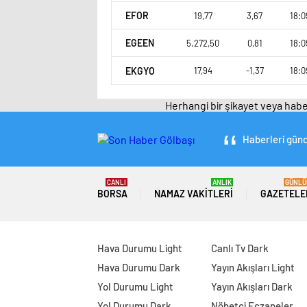
EFOR
19,77
3,67
18:0
EGEEN
5.272,50
0,81
18:0
EKGYO
17,94
-1,37
18:0
Herhangi bir şikayet veya haber
Haberleri günc
CANLI
ANLIK
GÜNLÜ
BORSA
NAMAZ VAKITLERI
GAZETELE
Hava Durumu Light
Canlı Tv Dark
Hava Durumu Dark
Yayın Akışları Light
Yol Durumu Light
Yayın Akışları Dark
Yol Durumu Dark
Nöbetçi Eczaneler