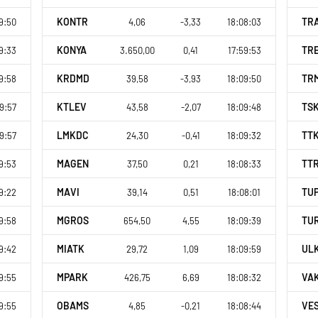
KONTR
TR
9:50
4,06
-3,33
18:08:03
KONYA
TR
9:33
3.650,00
0,41
17:59:53
KRDMD
TR
9:58
39,58
-3,93
18:09:50
KTLEV
TS
9:57
43,58
-2,07
18:09:48
LMKDC
TT
9:57
24,30
-0,41
18:09:32
MAGEN
TT
9:53
37,50
0,21
18:08:33
MAVI
TU
9:22
39,14
0,51
18:08:01
MGROS
TU
9:58
654,50
4,55
18:09:39
MIATK
UL
9:42
29,72
1,09
18:09:59
MPARK
VA
9:55
426,75
6,69
18:08:32
OBAMS
VE
9:55
4,85
-0,21
18:08:44