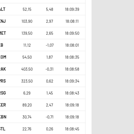
ALT
52,15
5,48
18:09:39
ENJ
103,90
2,97
18:08:11
MET
139,50
2,65
18:09:50
KB
11,12
-1,07
18:08:01
KOM
54,50
1,87
18:08:35
RAK
403,50
-0,31
18:08:58
PRS
323,50
0,62
18:09:34
RSG
6,29
1,45
18:08:43
KER
89,20
2,47
18:09:18
KBN
30,74
-0,71
18:09:18
STL
22,76
0,26
18:08:45