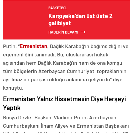
BASKETBOL
Karşıyaka'dan üst üste 2
galibiyet
HABERİN DEVAMI
Putin, “
Ermenistan
, Dağlık Karabağ’ın bağımsızlığını ve
egemenliğini tanımadı. Bu, uluslararası hukuk
açısından hem Dağlık Karabağ’ın hem de ona komşu
tüm bölgelerin Azerbaycan Cumhuriyeti topraklarının
ayrılmaz bir parçası olduğu anlamına geliyordu” diye
konuştu.
Ermenistan Yalnız Hissetmesin Diye Herşeyi
Yaptık
Rusya Devlet Başkanı Vladimir Putin, Azerbaycan
Cumhurbaşkanı İlham Aliyev ve Ermenistan Başbakanı