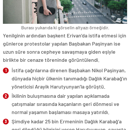
Burası yukarıda ki görselin altyazı örneğidir.
Yenilginin ardından başkent Erivan’da istifa etmesi için
günlerce protestolar yapılan Başbakan Paşinyan ise
uzun süre sonra cepheye savaşmaya giden eşiyle
birlikte bir cenaze töreninde görüntülendi.
İstifa çağrılarına direnen Başbakan Nikol Paşinyan,
dünyada hiçbir ülkenin tanımadığı Dağlık Karabağ’ın
yöneticisi Arayik Harutyunyan’la görüştü.
İkilinin buluşmasına dair yapılan açıklamada
çatışmalar sırasında kaçanların geri dönmesi ve
normal yaşamın başlaması masaya yatırıldı.
Şimdiye kadar 25 bin Ermeninin Dağlık Karabağ’a
geri döndüğü bilgisini veren Harutyunyan, savaşta