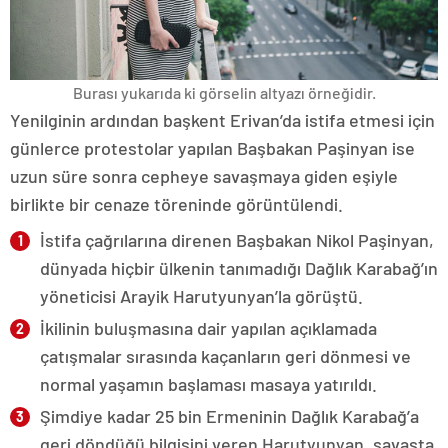
Burası yukarıda ki görselin altyazı örneğidir.
Yenilginin ardından başkent Erivan’da istifa etmesi için
günlerce protestolar yapılan Başbakan Paşinyan ise
uzun süre sonra cepheye savaşmaya giden eşiyle
birlikte bir cenaze töreninde görüntülendi.
İstifa çağrılarına direnen Başbakan Nikol Paşinyan,
dünyada hiçbir ülkenin tanımadığı Dağlık Karabağ’ın
yöneticisi Arayik Harutyunyan’la görüştü.
İkilinin buluşmasına dair yapılan açıklamada
çatışmalar sırasında kaçanların geri dönmesi ve
normal yaşamın başlaması masaya yatırıldı.
Şimdiye kadar 25 bin Ermeninin Dağlık Karabağ’a
geri döndüğü bilgisini veren Harutyunyan, savaşta