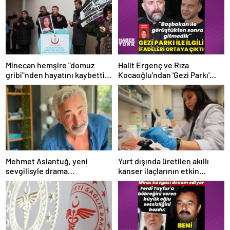
Minecan hemşire "domuz
Halit Ergenç ve Rıza
gribi"nden hayatını kaybetti –
Kocaoğlu'ndan 'Gezi Parkı'
Haberler | Sağlık Haberleri
ifadesi – Magazin haberleri
Mehmet Aslantuğ, yeni
Yurt dışında üretilen akıllı
sevgilisyle drama
kanser ilaçlarının etkin
çalışmalarında tanıştı –
maddesi yerli imkanlarla
Magazin haberleri
geliştirildi | Sağlık Haberleri