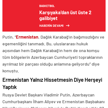
BASKETBOL
Karşıyaka'dan üst üste 2
galibiyet
HABERİN DEVAMI
Putin, “
Ermenistan
, Dağlık Karabağ’ın bağımsızlığını ve
egemenliğini tanımadı. Bu, uluslararası hukuk
açısından hem Dağlık Karabağ’ın hem de ona komşu
tüm bölgelerin Azerbaycan Cumhuriyeti topraklarının
ayrılmaz bir parçası olduğu anlamına geliyordu” diye
konuştu.
Ermenistan Yalnız Hissetmesin Diye Herşeyi
Yaptık
Rusya Devlet Başkanı Vladimir Putin, Azerbaycan
Cumhurbaşkanı İlham Aliyev ve Ermenistan Başbakanı