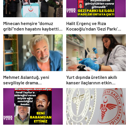
Minecan hemşire "domuz
Halit Ergenç ve Rıza
gribi"nden hayatını kaybetti –
Kocaoğlu'ndan 'Gezi Parkı'
Haberler | Sağlık Haberleri
ifadesi – Magazin haberleri
Mehmet Aslantuğ, yeni
Yurt dışında üretilen akıllı
sevgilisyle drama
kanser ilaçlarının etkin
çalışmalarında tanıştı –
maddesi yerli imkanlarla
Magazin haberleri
geliştirildi | Sağlık Haberleri