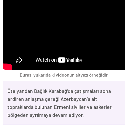
Burası yukarıda ki videonun altyazı örneğidir.
Öte yandan Dağlık Karabağ’da çatışmaları sona
erdiren anlaşma gereği Azerbaycan’a ait
topraklarda bulunan Ermeni siviller ve askerler,
bölgeden ayrılmaya devam ediyor.