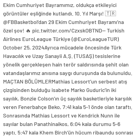
Ekim Cumhuriyet Bayramımız, oldukça etkileyici
görüntüler eşliğinde kutlandı. 10. Yıl Marşı! 🇹🇷
@FBBasketbol’dan 29 Ekim Cumhuriyet Bayramı’na
özel şov! 🔥 pic.twitter.com/CzxskOBTND— Turkish
Airlines EuroLeague Türkiye (@EuroLeagueTUR)
October 25, 2024Ayrıca mücadele öncesinde Türk
Havacılık ve Uzay Sanayii A.Ş. (TUSAŞ) tesislerine
yönelik gerçekleşen hain terör saldırısında şehit olan
vatandaşlarımız anısına saygı duruşunda da bulunuldu.
MAÇTAN BÖLÜMLERMathias Lessort’un serbest atış
çizgisinden bulduğu isabete Marko Guduric’in iki
sayılık, Bonzie Colson’ın üç sayılık basketleriyle karşılık
veren Fenerbahçe Beko, 7:41 kala 5-1 önde olan taraftı.
Sonrasında Mathias Lessort ve Kendrick Nunn ile
sayılar bulan Panathinaikos, 6:04 kala durumu 5-6
yaptı. 5:47 kala Khem Birch’ün hücum ribaundu sonrası