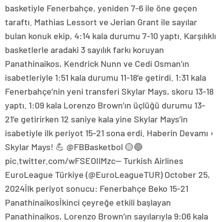
basketiyle Fenerbahçe, yeniden 7-6 ile öne geçen
taraftı. Mathias Lessort ve Jerian Grant ile sayılar
bulan konuk ekip, 4:14 kala durumu 7-10 yaptı. Karşılıklı
basketlerle aradaki 3 sayılık farkı koruyan
Panathinaikos, Kendrick Nunn ve Cedi Osman’ın
isabetleriyle 1:51 kala durumu 11-18’e getirdi. 1:31 kala
Fenerbahçe’nin yeni transferi Skylar Mays, skoru 13-18
yaptı. 1:09 kala Lorenzo Brown’ın üçlüğü durumu 13-
21’e getirirken 12 saniye kala yine Skylar Mays’in
isabetiyle ilk periyot 15-21 sona erdi. Haberin Devamı ›
Skylar Mays! 💪 @FBBasketbol 🟡🔵
pic.twitter.com/wFSEOIlMzc— Turkish Airlines
EuroLeague Türkiye (@EuroLeagueTUR) October 25,
2024İlk periyot sonucu: Fenerbahçe Beko 15-21
Panathinaikosİkinci çeyreğe etkili başlayan
Panathinaikos, Lorenzo Brown’ın sayılarıyla 9:06 kala