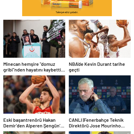
Minecan hemşire "domuz
NBA'de Kevin Durant tarihe
gribi"nden hayatını kaybetti –
geçti
Haberler | Sağlık Haberleri
Eski başantrenörü Hakan
CANLI |Fenerbahçe Teknik
Demir’den Alperen Şengün’e
Direktörü Jose Mourinho
övgü
basın toplantısı düzenliyor