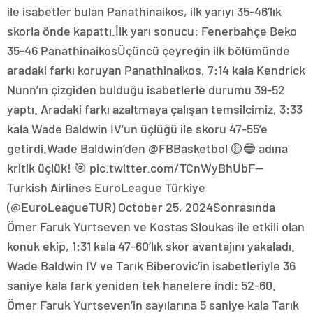
ile isabetler bulan Panathinaikos, ilk yarıyı 35-46’lık
skorla önde kapattı.İlk yarı sonucu: Fenerbahçe Beko
35-46 PanathinaikosÜçüncü çeyreğin ilk bölümünde
aradaki farkı koruyan Panathinaikos, 7:14 kala Kendrick
Nunn’ın çizgiden bulduğu isabetlerle durumu 39-52
yaptı. Aradaki farkı azaltmaya çalışan temsilcimiz, 3:33
kala Wade Baldwin IV’un üçlüğü ile skoru 47-55’e
getirdi.Wade Baldwin’den @FBBasketbol 🟡🔵 adına
kritik üçlük! 🎯 pic.twitter.com/TCnWyBhUbF—
Turkish Airlines EuroLeague Türkiye
(@EuroLeagueTUR) October 25, 2024Sonrasında
Ömer Faruk Yurtseven ve Kostas Sloukas ile etkili olan
konuk ekip, 1:31 kala 47-60’lık skor avantajını yakaladı.
Wade Baldwin IV ve Tarık Biberovic’in isabetleriyle 36
saniye kala fark yeniden tek hanelere indi: 52-60.
Ömer Faruk Yurtseven’in sayılarına 5 saniye kala Tarık