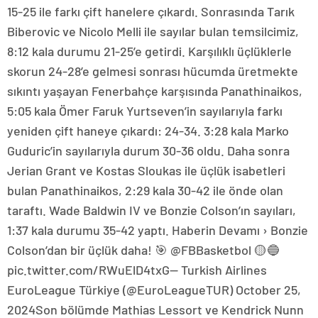
15-25 ile farkı çift hanelere çıkardı. Sonrasında Tarık
Biberovic ve Nicolo Melli ile sayılar bulan temsilcimiz,
8:12 kala durumu 21-25’e getirdi. Karşılıklı üçlüklerle
skorun 24-28’e gelmesi sonrası hücumda üretmekte
sıkıntı yaşayan Fenerbahçe karşısında Panathinaikos,
5:05 kala Ömer Faruk Yurtseven’in sayılarıyla farkı
yeniden çift haneye çıkardı: 24-34. 3:28 kala Marko
Guduric’in sayılarıyla durum 30-36 oldu. Daha sonra
Jerian Grant ve Kostas Sloukas ile üçlük isabetleri
bulan Panathinaikos, 2:29 kala 30-42 ile önde olan
taraftı. Wade Baldwin IV ve Bonzie Colson’ın sayıları,
1:37 kala durumu 35-42 yaptı. Haberin Devamı › Bonzie
Colson’dan bir üçlük daha! 🎯 @FBBasketbol 🟡🔵
pic.twitter.com/RWuElD4txG— Turkish Airlines
EuroLeague Türkiye (@EuroLeagueTUR) October 25,
2024Son bölümde Mathias Lessort ve Kendrick Nunn