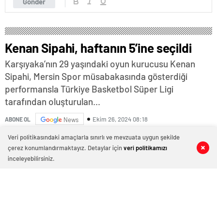
Gönder
Kenan Sipahi, haftanın 5’ine seçildi
Karşıyaka’nın 29 yaşındaki oyun kurucusu Kenan
Sipahi, Mersin Spor müsabakasında gösterdiği
performansla Türkiye Basketbol Süper Ligi
tarafından oluşturulan...
Ekim 26, 2024 08:18
ABONE OL
News
Veri politikasındaki amaçlarla sınırlı ve mevzuata uygun şekilde
çerez konumlandırmaktayız. Detaylar için
veri politikamızı
0
0
0
0
inceleyebilirsiniz.