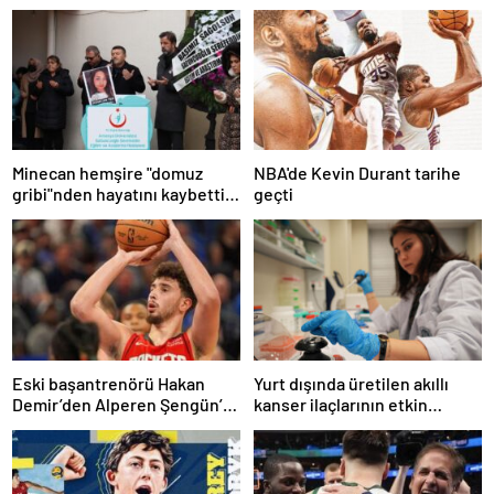
Minecan hemşire "domuz
NBA'de Kevin Durant tarihe
gribi"nden hayatını kaybetti –
geçti
Haberler | Sağlık Haberleri
Eski başantrenörü Hakan
Yurt dışında üretilen akıllı
Demir’den Alperen Şengün’e
kanser ilaçlarının etkin
övgü
maddesi yerli imkanlarla
geliştirildi | Sağlık Haberleri