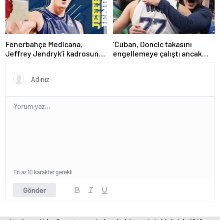
Fenerbahçe Medicana,
‘Cuban, Doncic takasını
Jeffrey Jendryk’i kadrosuna
engellemeye çalıştı ancak
kattı
geç kaldı’ iddiası! NBA
Haberleri
En az 10 karakter gerekli
Gönder