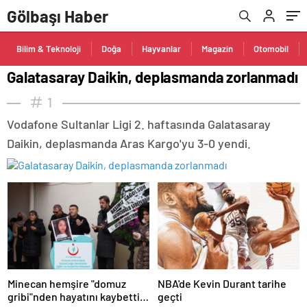
Gölbaşı Haber
Bilim & Teknoloji
Doğa
Hayvanlar
Magazin
Otomobil
Galatasaray Daikin, deplasmanda zorlanmadı
1
Vodafone Sultanlar Ligi 2. haftasında Galatasaray
Daikin, deplasmanda Aras Kargo'yu 3-0 yendi.
Minecan hemşire "domuz
NBA'de Kevin Durant tarihe
gribi"nden hayatını kaybetti –
geçti