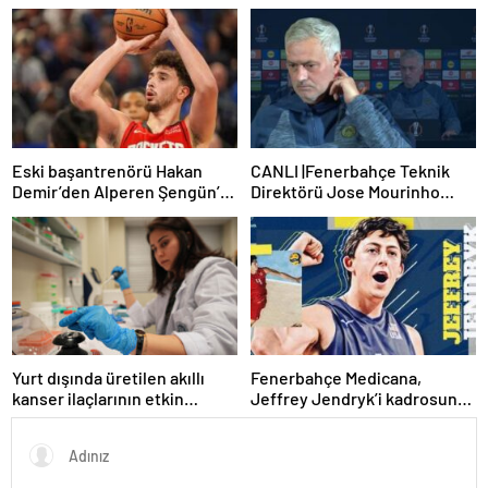
Haberler | Sağlık Haberleri
Eski başantrenörü Hakan
CANLI |Fenerbahçe Teknik
Demir’den Alperen Şengün’e
Direktörü Jose Mourinho
övgü
basın toplantısı düzenliyor
Yurt dışında üretilen akıllı
Fenerbahçe Medicana,
kanser ilaçlarının etkin
Jeffrey Jendryk’i kadrosuna
maddesi yerli imkanlarla
kattı
geliştirildi | Sağlık Haberleri