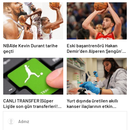
Haberler | Sağlık Haberleri
basın toplantısı düzenliyor
NBA'de Kevin Durant tarihe
Eski başantrenörü Hakan
geçti
Demir’den Alperen Şengün’e
övgü
CANLI TRANSFER |Süper
Yurt dışında üretilen akıllı
Lig'de son gün transferleri!
kanser ilaçlarının etkin
İşte son dakika imzaları…
maddesi yerli imkanlarla
geliştirildi | Sağlık Haberleri