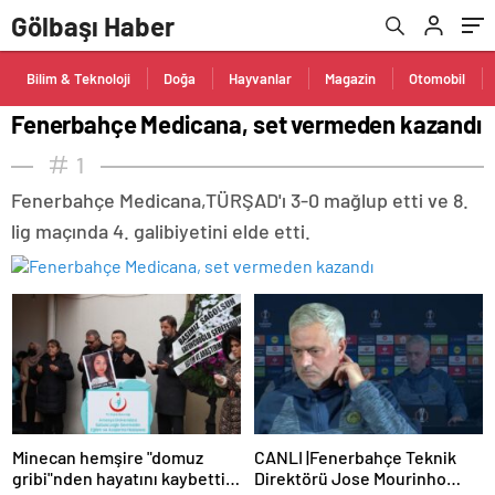
Gölbaşı Haber
Bilim & Teknoloji
Doğa
Hayvanlar
Magazin
Otomobil
Fenerbahçe Medicana, set vermeden kazandı
1
Fenerbahçe Medicana,TÜRŞAD'ı 3-0 mağlup etti ve 8.
lig maçında 4. galibiyetini elde etti.
Minecan hemşire "domuz
CANLI |Fenerbahçe Teknik
gribi"nden hayatını kaybetti –
Direktörü Jose Mourinho