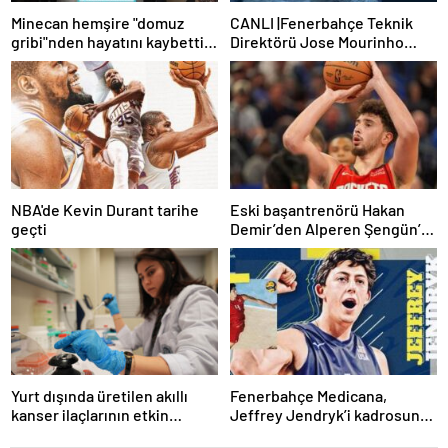
Minecan hemşire "domuz
CANLI |Fenerbahçe Teknik
gribi"nden hayatını kaybetti –
Direktörü Jose Mourinho
Haberler | Sağlık Haberleri
basın toplantısı düzenliyor
NBA'de Kevin Durant tarihe
Eski başantrenörü Hakan
geçti
Demir’den Alperen Şengün’e
övgü
Yurt dışında üretilen akıllı
Fenerbahçe Medicana,
kanser ilaçlarının etkin
Jeffrey Jendryk’i kadrosuna
maddesi yerli imkanlarla
kattı