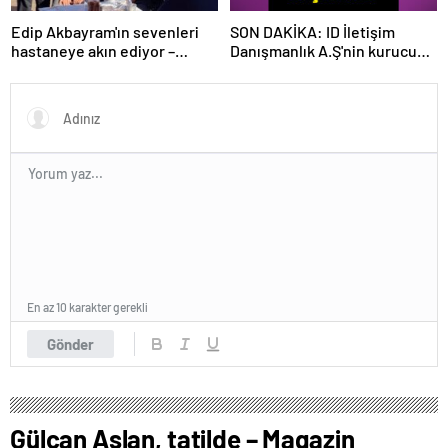
Edip Akbayram'ın sevenleri
SON DAKİKA: ID İletişim
hastaneye akın ediyor –
Danışmanlık A.Ş'nin kurucusu
Magazin habetrleri
ve ortağı olan Ayşe Barım
hakkında resen soruşturma
başlatıldı
En az 10 karakter gerekli
Gönder
Gülcan Aslan, tatilde – Magazin