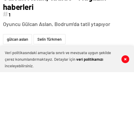
haberleri
1
Oyuncu Gülcan Aslan, Bodrum'da tatil ytapıyor
gülcan aslan
Selin Türkmen
Veri politikasındaki amaçlarla sınırlı ve mevzuata uygun şekilde
çerez konumlandırmaktayız. Detaylar için
veri politikamızı
0
0
0
0
inceleyebilirsiniz.
Halit Ergenç ve Rıza
Mehmet Aslantuğ, yeni
Kocaoğlu'ndan 'Gezi Parkı'
sevgilisyle drama
ifadesi – Magazin haberleri
çalışmalarında tanıştı –
Magazin haberleri