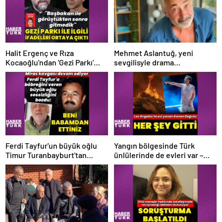
Halit Ergenç ve Rıza
Mehmet Aslantuğ, yeni
Kocaoğlu'ndan 'Gezi Parkı'
sevgilisyle drama
ifadesi – Magazin haberleri
çalışmalarında tanıştı –
Magazin haberleri
Ferdi Tayfur'un büyük oğlu
Yangın bölgesinde Türk
Timur Turanbayburt'tan
ünlülerinde de evleri var –
açıklama Magazin haberleri
Magazin haberleri