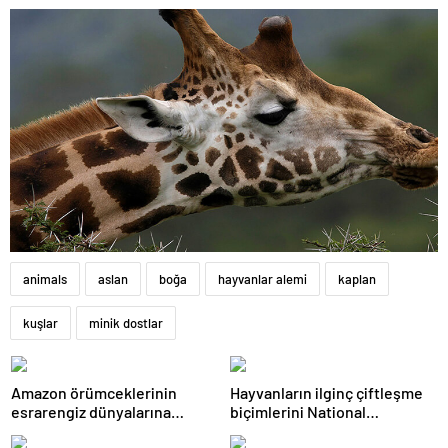
animals
aslan
boğa
hayvanlar alemi
kaplan
kuşlar
minik dostlar
Amazon örümceklerinin
Hayvanların ilginç çiftleşme
esrarengiz dünyalarına
biçimlerini National
gitmeye hazır olun.
Geographic görüntüledi.