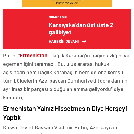
BASKETBOL
Karşıyaka'dan üst üste 2
galibiyet
HABERİN DEVAMI
Putin, “
Ermenistan
, Dağlık Karabağ’ın bağımsızlığını ve
egemenliğini tanımadı. Bu, uluslararası hukuk
açısından hem Dağlık Karabağ’ın hem de ona komşu
tüm bölgelerin Azerbaycan Cumhuriyeti topraklarının
ayrılmaz bir parçası olduğu anlamına geliyordu” diye
konuştu.
Ermenistan Yalnız Hissetmesin Diye Herşeyi
Yaptık
Rusya Devlet Başkanı Vladimir Putin, Azerbaycan