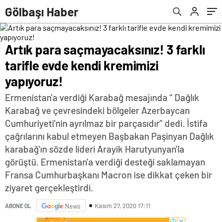
Gölbaşı Haber
Artık para saçmayacaksınız! 3 farklı
tarifle evde kendi kremimizi
yapıyoruz!
Ermenistan'a verdiği Karabağ mesajında “ Dağlık
Karabağ ve çevresindeki bölgeler Azerbaycan
Cumhuriyeti'nin ayrılmaz bir parçasıdır” dedi. İstifa
çağrılarını kabul etmeyen Başbakan Paşinyan Dağlık
karabağ'ın sözde lideri Arayik Harutyunyan'la
görüştü. Ermenistan'a verdiği desteği saklamayan
Fransa Cumhurbaşkanı Macron ise dikkat çeken bir
ziyaret gerçekleştirdi.
Kasım 27, 2020 17:11
ABONE OL
News