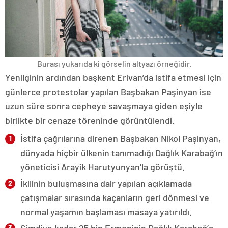
Burası yukarıda ki görselin altyazı örneğidir.
Yenilginin ardından başkent Erivan’da istifa etmesi için
günlerce protestolar yapılan Başbakan Paşinyan ise
uzun süre sonra cepheye savaşmaya giden eşiyle
birlikte bir cenaze töreninde görüntülendi.
İstifa çağrılarına direnen Başbakan Nikol Paşinyan,
dünyada hiçbir ülkenin tanımadığı Dağlık Karabağ’ın
yöneticisi Arayik Harutyunyan’la görüştü.
İkilinin buluşmasına dair yapılan açıklamada
çatışmalar sırasında kaçanların geri dönmesi ve
normal yaşamın başlaması masaya yatırıldı.
Şimdiye kadar 25 bin Ermeninin Dağlık Karabağ’a