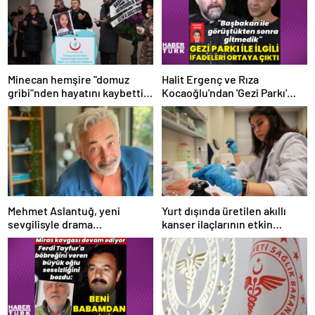
Minecan hemşire "domuz
Halit Ergenç ve Rıza
gribi"nden hayatını kaybetti –
Kocaoğlu'ndan 'Gezi Parkı'
Haberler | Sağlık Haberleri
ifadesi – Magazin haberleri
Mehmet Aslantuğ, yeni
Yurt dışında üretilen akıllı
sevgilisyle drama
kanser ilaçlarının etkin
çalışmalarında tanıştı –
maddesi yerli imkanlarla
Magazin haberleri
geliştirildi | Sağlık Haberleri