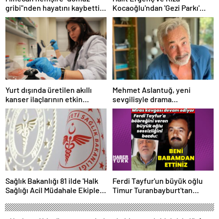
gribi"nden hayatını kaybetti –
Kocaoğlu'ndan 'Gezi Parkı'
Haberler | Sağlık Haberleri
ifadesi – Magazin haberleri
Yurt dışında üretilen akıllı
Mehmet Aslantuğ, yeni
kanser ilaçlarının etkin
sevgilisyle drama
maddesi yerli imkanlarla
çalışmalarında tanıştı –
geliştirildi | Sağlık Haberleri
Magazin haberleri
Sağlık Bakanlığı 81 ilde 'Halk
Ferdi Tayfur'un büyük oğlu
Sağlığı Acil Müdahale Ekipleri'
Timur Turanbayburt'tan
kuruyor | Sağlık Haberleri
açıklama Magazin haberleri