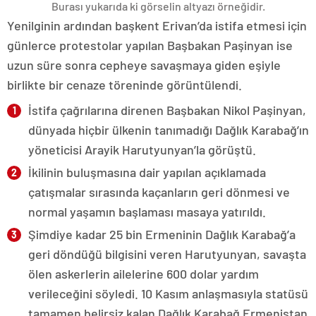
Burası yukarıda ki görselin altyazı örneğidir.
Yenilginin ardından başkent Erivan’da istifa etmesi için
günlerce protestolar yapılan Başbakan Paşinyan ise
uzun süre sonra cepheye savaşmaya giden eşiyle
birlikte bir cenaze töreninde görüntülendi.
İstifa çağrılarına direnen Başbakan Nikol Paşinyan,
dünyada hiçbir ülkenin tanımadığı Dağlık Karabağ’ın
yöneticisi Arayik Harutyunyan’la görüştü.
İkilinin buluşmasına dair yapılan açıklamada
çatışmalar sırasında kaçanların geri dönmesi ve
normal yaşamın başlaması masaya yatırıldı.
Şimdiye kadar 25 bin Ermeninin Dağlık Karabağ’a
geri döndüğü bilgisini veren Harutyunyan, savaşta
ölen askerlerin ailelerine 600 dolar yardım
verileceğini söyledi. 10 Kasım anlaşmasıyla statüsü
tamamen belirsiz kalan Dağlık Karabağ Ermenistan