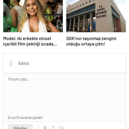
Model, iki erkekle cinsel
SGK’nın taşınmaz zengini
içerikli film çektiği sırada
olduğu ortaya çıktı!
balkondan düşerek hayatını
kaybetti
En az 10 karakter gerekli
Gönder