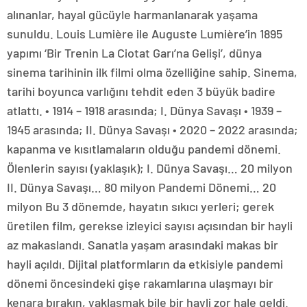
alınanlar, hayal gücüyle harmanlanarak yaşama
sunuldu. Louis Lumière ile Auguste Lumière’in 1895
yapımı ‘Bir Trenin La Ciotat Garı’na Gelişi’, dünya
sinema tarihinin ilk filmi olma özelliğine sahip. Sinema,
tarihi boyunca varlığını tehdit eden 3 büyük badire
atlattı. • 1914 – 1918 arasında; I. Dünya Savaşı • 1939 –
1945 arasında; II. Dünya Savaşı • 2020 – 2022 arasında;
kapanma ve kısıtlamaların olduğu pandemi dönemi.
Ölenlerin sayısı (yaklaşık); I. Dünya Savaşı… 20 milyon
II. Dünya Savaşı… 80 milyon Pandemi Dönemi… 20
milyon Bu 3 dönemde, hayatın sıkıcı yerleri; gerek
üretilen film, gerekse izleyici sayısı açısından bir hayli
az makaslandı. Sanatla yaşam arasındaki makas bir
hayli açıldı. Dijital platformların da etkisiyle pandemi
dönemi öncesindeki gişe rakamlarına ulaşmayı bir
kenara bırakın, yaklaşmak bile bir hayli zor hale geldi.