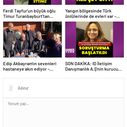
Ferdi Tayfur'un büyük oğlu
Yangın bölgesinde Türk
Timur Turanbayburt'tan
ünlülerinde de evleri var –
açıklama Magazin haberleri
Magazin haberleri
Edip Akbayram'ın sevenleri
SON DAKİKA: ID İletişim
hastaneye akın ediyor –
Danışmanlık A.Ş'nin kurucusu
Magazin habetrleri
ve ortağı olan Ayşe Barım
hakkında resen soruşturma
başlatıldı