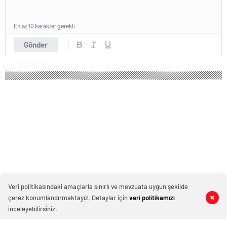
En az 10 karakter gerekli
Gönder
Veri politikasındaki amaçlarla sınırlı ve mevzuata uygun şekilde
çerez konumlandırmaktayız. Detaylar için
veri politikamızı
0
0
0
0
inceleyebilirsiniz.
Mert Yazıcıoğlu: Afra; benim için