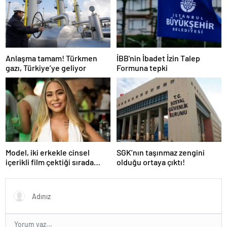
Anlaşma tamam! Türkmen
İBB'nin İbadet İzin Talep
gazı, Türkiye’ye geliyor
Formuna tepki
Model, iki erkekle cinsel
SGK’nın taşınmaz zengini
içerikli film çektiği sırada
olduğu ortaya çıktı!
balkondan düşerek hayatını
kaybetti