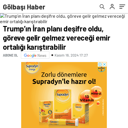
anda TSK kara harekatına başlar
Gölbaşı Haber
Trump’ın İran planı deşifre oldu,
göreve gelir gelmez vereceği emir
ortalığı karıştırabilir
Kasım 16, 2024 17:27
ABONE OL
News