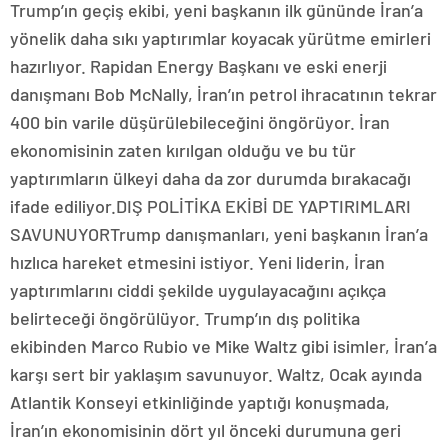
Trump’ın geçiş ekibi, yeni başkanın ilk gününde İran’a
yönelik daha sıkı yaptırımlar koyacak yürütme emirleri
hazırlıyor. Rapidan Energy Başkanı ve eski enerji
danışmanı Bob McNally, İran’ın petrol ihracatının tekrar
400 bin varile düşürülebileceğini öngörüyor. İran
ekonomisinin zaten kırılgan olduğu ve bu tür
yaptırımların ülkeyi daha da zor durumda bırakacağı
ifade ediliyor.DIŞ POLİTİKA EKİBİ DE YAPTIRIMLARI
SAVUNUYORTrump danışmanları, yeni başkanın İran’a
hızlıca hareket etmesini istiyor. Yeni liderin, İran
yaptırımlarını ciddi şekilde uygulayacağını açıkça
belirteceği öngörülüyor. Trump’ın dış politika
ekibinden Marco Rubio ve Mike Waltz gibi isimler, İran’a
karşı sert bir yaklaşım savunuyor. Waltz, Ocak ayında
Atlantik Konseyi etkinliğinde yaptığı konuşmada,
İran’ın ekonomisinin dört yıl önceki durumuna geri