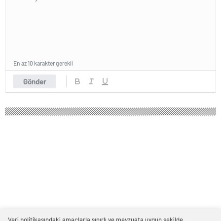
En az 10 karakter gerekli
Gönder
AK Parti Sözcüsü Çelik’ten "sınır ötesi
operasyon" açıklaması: Talimat
verildiği anda TSK kara harekatına
başlar
Kasım 15, 2024 18:19
ABONE OL
News
Veri politikasındaki amaçlarla sınırlı ve mevzuata uygun şekilde