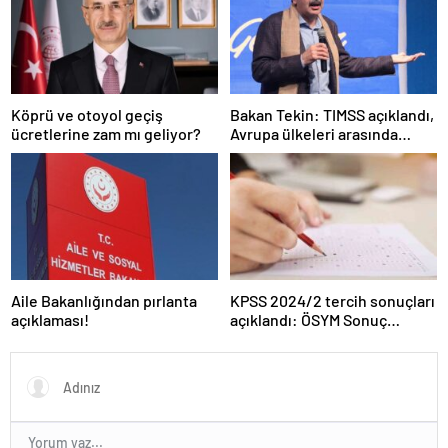
Köprü ve otoyol geçiş
Bakan Tekin: TIMSS açıklandı,
ücretlerine zam mı geliyor?
Avrupa ülkeleri arasında
birinciyiz
Aile Bakanlığından pırlanta
KPSS 2024/2 tercih sonuçları
açıklaması!
açıklandı: ÖSYM Sonuç
Sorgulama Ekranı aktif…