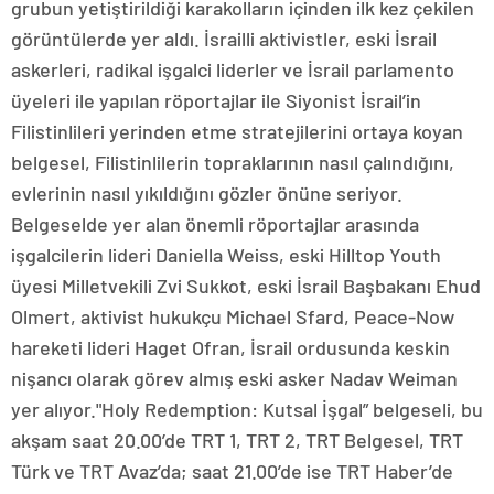
grubun yetiştirildiği karakolların içinden ilk kez çekilen
görüntülerde yer aldı. İsrailli aktivistler, eski İsrail
askerleri, radikal işgalci liderler ve İsrail parlamento
üyeleri ile yapılan röportajlar ile Siyonist İsrail’in
Filistinlileri yerinden etme stratejilerini ortaya koyan
belgesel, Filistinlilerin topraklarının nasıl çalındığını,
evlerinin nasıl yıkıldığını gözler önüne seriyor.
Belgeselde yer alan önemli röportajlar arasında
işgalcilerin lideri Daniella Weiss, eski Hilltop Youth
üyesi Milletvekili Zvi Sukkot, eski İsrail Başbakanı Ehud
Olmert, aktivist hukukçu Michael Sfard, Peace-Now
hareketi lideri Haget Ofran, İsrail ordusunda keskin
nişancı olarak görev almış eski asker Nadav Weiman
yer alıyor."Holy Redemption: Kutsal İşgal” belgeseli, bu
akşam saat 20.00’de TRT 1, TRT 2, TRT Belgesel, TRT
Türk ve TRT Avaz’da; saat 21.00’de ise TRT Haber’de