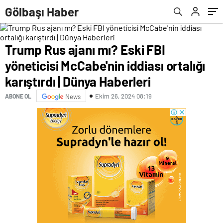
Haberleri
belgeseli bu akşam izleyiciyle buluşuyor |
Gölbaşı Haber
Kültür Sanat Haberleri
Trump Rus ajanı mı? Eski FBI
yöneticisi McCabe'nin iddiası ortalığı
karıştırdı | Dünya Haberleri
Ekim 26, 2024 08:19
ABONE OL
News