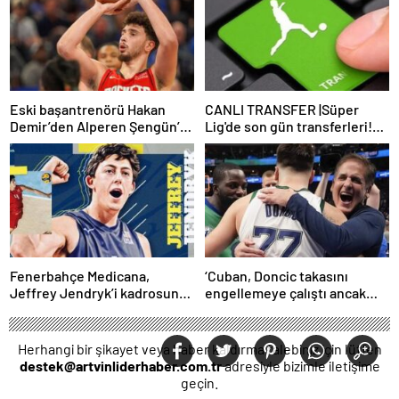
Eski başantrenörü Hakan
CANLI TRANSFER |Süper
Demir’den Alperen Şengün’e
Lig'de son gün transferleri!
övgü
İşte son dakika imzaları…
Fenerbahçe Medicana,
‘Cuban, Doncic takasını
Jeffrey Jendryk’i kadrosuna
engellemeye çalıştı ancak
kattı
geç kaldı’ iddiası! NBA
Haberleri
Herhangi bir şikayet veya haber kaldırma talebiniz için lütfen
destek@artvinliderhaber.com.tr
adresiyle bizimle iletişime
geçin.