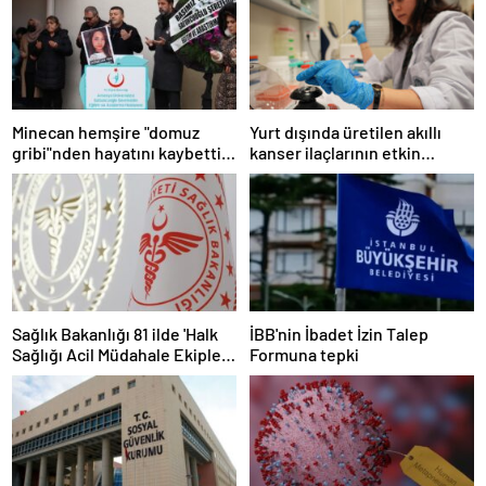
Minecan hemşire "domuz
Yurt dışında üretilen akıllı
gribi"nden hayatını kaybetti –
kanser ilaçlarının etkin
Haberler | Sağlık Haberleri
maddesi yerli imkanlarla
geliştirildi | Sağlık Haberleri
Sağlık Bakanlığı 81 ilde 'Halk
İBB'nin İbadet İzin Talep
Sağlığı Acil Müdahale Ekipleri'
Formuna tepki
kuruyor | Sağlık Haberleri