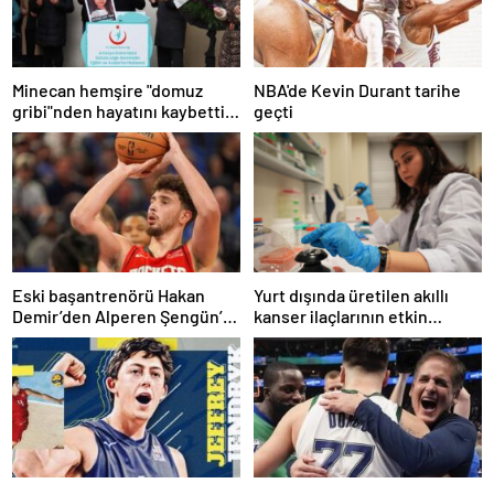
Minecan hemşire "domuz
NBA'de Kevin Durant tarihe
gribi"nden hayatını kaybetti –
geçti
Haberler | Sağlık Haberleri
Eski başantrenörü Hakan
Yurt dışında üretilen akıllı
Demir’den Alperen Şengün’e
kanser ilaçlarının etkin
övgü
maddesi yerli imkanlarla
geliştirildi | Sağlık Haberleri