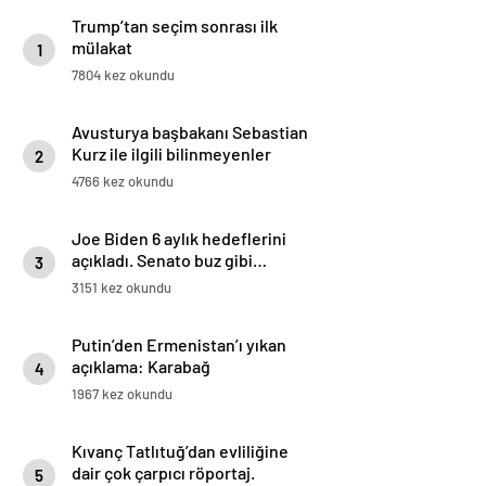
Trump’tan seçim sonrası ilk
mülakat
1
7804 kez okundu
Avusturya başbakanı Sebastian
Kurz ile ilgili bilinmeyenler
2
4766 kez okundu
Joe Biden 6 aylık hedeflerini
açıkladı. Senato buz gibi…
3
3151 kez okundu
Putin’den Ermenistan’ı yıkan
açıklama: Karabağ
4
Azerbaycan’ın ayrılmaz bir
1967 kez okundu
parçasıdır!
Kıvanç Tatlıtuğ’dan evliliğine
dair çok çarpıcı röportaj.
5