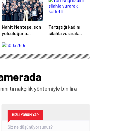
Nahit Menteşe, son
Tartıştığı kadını
yolculuğuna
silahla vurarak
uğurlandı
katletti
 kamerada
nı tırnakçılık yöntemiyle bin lira
HIZLI YORUM YAP