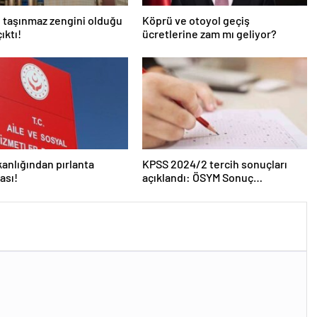
 taşınmaz zengini olduğu
Köprü ve otoyol geçiş
ıktı!
ücretlerine zam mı geliyor?
kanlığından pırlanta
KPSS 2024/2 tercih sonuçları
ası!
açıklandı: ÖSYM Sonuç
Sorgulama Ekranı aktif…