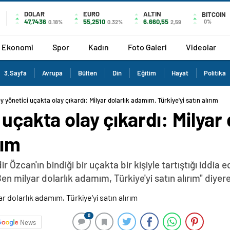
DOLAR
EURO
ALTIN
BITCOIN
47,7436
55,2510
6.660,55
0%
0.18%
0.32%
2,59
Ekonomi
Spor
Kadın
Foto Galeri
Videolar
3.Sayfa
Avrupa
Bülten
Din
Eğitim
Hayat
Politika
y yönetici uçakta olay çıkardı: Milyar dolarlık adamım, Türkiye'yi satın alırım
 uçakta olay çıkardı: Milyar
rım
zcan'ın bindiği bir uçakta bir kişiyle tartıştığı iddia edi
 milyar dolarlık adamım, Türkiye'yi satın alırım" diyere
0
News