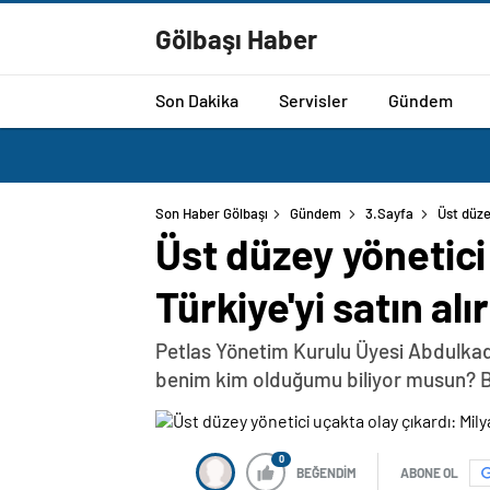
Gölbaşı Haber
Son Dakika
Servisler
Gündem
Son Haber Gölbaşı
Gündem
3.Sayfa
Üst düze
Üst düzey yönetici
Türkiye'yi satın alı
Petlas Yönetim Kurulu Üyesi Abdulkadir Ö
benim kim olduğumu biliyor musun? Ben
0
BEĞENDİM
ABONE OL