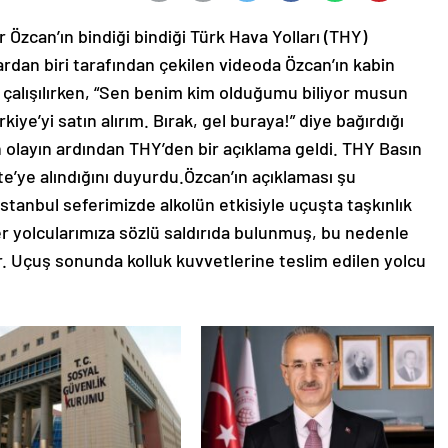
Özcan’ın bindiği bindiği Türk Hava Yolları (THY)
ardan biri tarafından çekilen videoda Özcan’ın kabin
 çalışılırken, “Sen benim kim olduğumu biliyor musun
iye’yi satın alırım. Bırak, gel buraya!” diye bağırdığı
layın ardından THY’den bir açıklama geldi. THY Basın
te’ye alındığını duyurdu.Özcan’ın açıklaması şu
stanbul seferimizde alkolün etkisiyle uçuşta taşkınlık
ğer yolcularımıza sözlü saldırıda bulunmuş, bu nedenle
ir. Uçuş sonunda kolluk kuvvetlerine teslim edilen yolcu