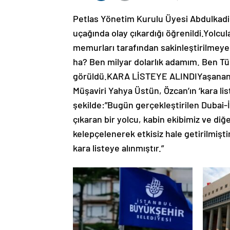
Petlas Yönetim Kurulu Üyesi Abdulkadir 
uçağında olay çıkardığı öğrenildi.Yolcul
memurları tarafından sakinleştirilmeye
ha? Ben milyar dolarlık adamım. Ben Türk
görüldü.KARA LİSTEYE ALINDIYaşanan o
Müşaviri Yahya Üstün, Özcan’ın ‘kara lis
şekilde:”Bugün gerçekleştirilen Dubai-İ
çıkaran bir yolcu, kabin ekibimiz ve di
kelepçelenerek etkisiz hale getirilmişt
kara listeye alınmıştır.”