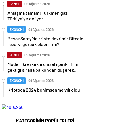
GENEL
09 Ağustos 2026
Anlaşma tamam! Türkmen gazı,
Türkiye’ye geliyor
EKONOMİ
09 Ağustos 2026
Beyaz Saray’da kripto devrimi: Bitcoin
rezervi gerçek olabilir mi?
GENEL
09 Ağustos 2026
Model, iki erkekle cinsel içerikli film
çektiği sırada balkondan düşerek
hayatını kaybetti
EKONOMİ
09 Ağustos 2026
Kriptoda 2024 benimsenme yılı oldu
KATEGORİNİN POPÜLERLERİ