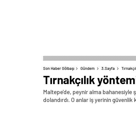
Son Haber Gölbaşı
Gündem
3.Sayfa
Tırnakçı
Tırnakçılık yöntem
Maltepe'de, peynir alma bahanesiyle şar
dolandırdı. O anlar iş yerinin güvenlik 
0
BEĞENDİM
ABONE OL