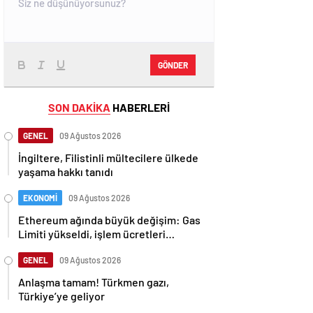
GÖNDER
SON DAKİKA
HABERLERİ
GENEL
09 Ağustos 2026
İngiltere, Filistinli mültecilere ülkede
yaşama hakkı tanıdı
EKONOMİ
09 Ağustos 2026
Ethereum ağında büyük değişim: Gas
Limiti yükseldi, işlem ücretleri
düşebilir mi?
GENEL
09 Ağustos 2026
Anlaşma tamam! Türkmen gazı,
Türkiye’ye geliyor