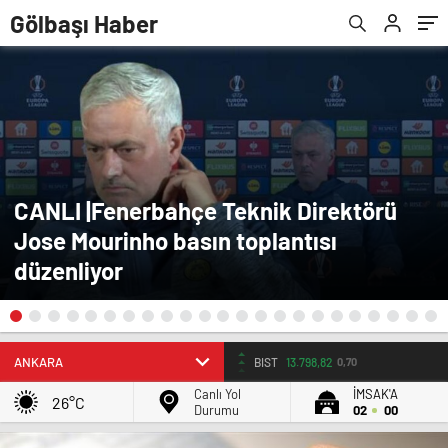
Gölbaşı Haber
CANLI |Fenerbahçe Teknik Direktörü
Jose Mourinho basın toplantısı
düzenliyor
BIST
13.798,82
0,70
Canlı Yol
İMSAK'A
26°C
Durumu
02
00