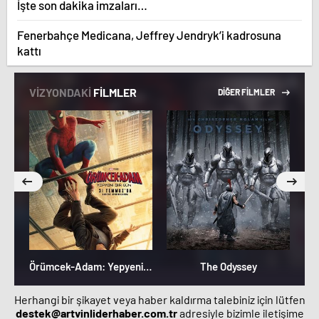
İşte son dakika imzaları…
Fenerbahçe Medicana, Jeffrey Jendryk’i kadrosuna
kattı
VİZYONDAKİ
FİLMLER
DİĞER FİLMLER
Örümcek-Adam: Yepyeni Bir Gün
The Odyssey
M
Herhangi bir şikayet veya haber kaldırma talebiniz için lütfen
destek@artvinliderhaber.com.tr
adresiyle bizimle iletişime