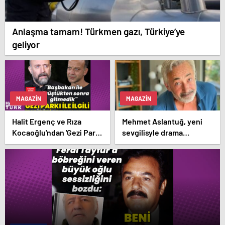
Anlaşma tamam! Türkmen gazı, Türkiye’ye
geliyor
MAGAZIN
MAGAZIN
Halit Ergenç ve Rıza
Mehmet Aslantuğ, yeni
Kocaoğlu'ndan 'Gezi Parkı'
sevgilisyle drama
ifadesi – Magazin
çalışmalarında tanıştı –
haberleri
Magazin haberleri