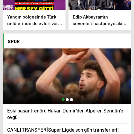
Yangın bölgesinde Türk
Edip Akbayram'ın
ünlülerinde de evleri var –
sevenleri hastaneye akın
Magazin haberleri
ediyor – Magazin
habetrleri
SPOR
Eski başantrenörü Hakan Demir’den Alperen Şengün’e
övgü
CANLI TRANSFER |Süper Lig'de son gün transferleri!