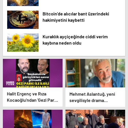
Bitcoin’de alıcılar bant üzerindeki
hakimiyetini kaybetti
Kuraklık ayçiçeğinde ciddi verim
kaybına neden oldu
Halit Ergenç ve Rıza
Mehmet Aslantuğ, yeni
Kocaoğlu'ndan 'Gezi Parkı'
sevgilisyle drama
ifadesi – Magazin
çalışmalarında tanıştı –
haberleri
Magazin haberleri