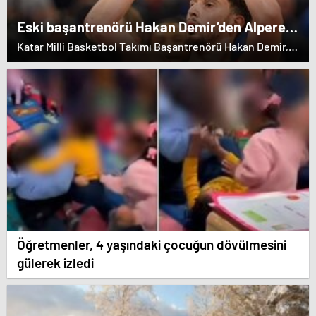
Eski başantrenörü Hakan Demir’den Alperen
Şengün’e övgü
Katar Milli Basketbol Takımı Başantrenörü Hakan Demir,
eski öğrencisi Alperen Şengün'e övgülerde bulundu.
Öğretmenler, 4 yaşındaki çocuğun dövülmesini
gülerek izledi