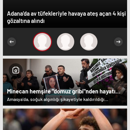
Adana’da av tüfekleriyle havaya ateş açan 4 kişi
gözaltına alındı
Minecan hemşire "domuz gribi"nden hayatını
kaybetti – Haberler | Sağlık Haberleri
Amasya’da, soğuk algınlığı şikayetiyle kaldırıldığı
hastanede tedavi gören hemşire Minecan Tek (32)
hayatını kaybetti. 4 yıllık hemşire Tek’in cenazesi,
düzenlenen törenle memleketi Iğdır'a gönderildi.