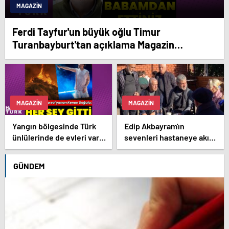
MAGAZIN
Ferdi Tayfur'un büyük oğlu Timur
Turanbayburt'tan açıklama Magazin
haberleri
MAGAZIN
MAGAZIN
Yangın bölgesinde Türk
Edip Akbayram'ın
ünlülerinde de evleri var –
sevenleri hastaneye akın
Magazin haberleri
ediyor – Magazin
habetrleri
GÜNDEM