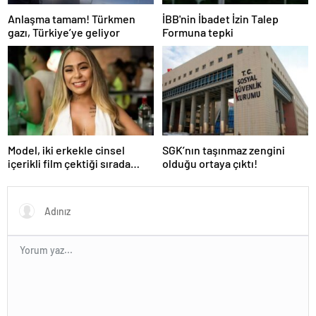
Anlaşma tamam! Türkmen
İBB'nin İbadet İzin Talep
gazı, Türkiye’ye geliyor
Formuna tepki
Model, iki erkekle cinsel
SGK’nın taşınmaz zengini
içerikli film çektiği sırada
olduğu ortaya çıktı!
balkondan düşerek hayatını
kaybetti