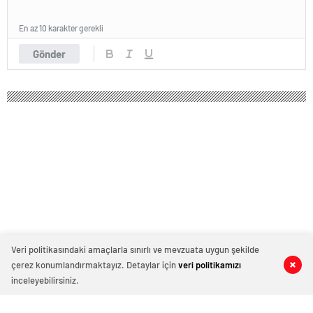
En az 10 karakter gerekli
Gönder
Veri politikasındaki amaçlarla sınırlı ve mevzuata uygun şekilde
çerez konumlandırmaktayız. Detaylar için
veri politikamızı
0
0
0
0
inceleyebilirsiniz.
9 yaşındaki kızı kaçıran sapık, polis