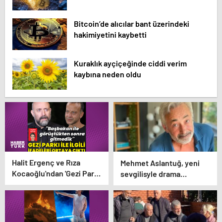
Bitcoin’de alıcılar bant üzerindeki
hakimiyetini kaybetti
Kuraklık ayçiçeğinde ciddi verim
kaybına neden oldu
Halit Ergenç ve Rıza
Mehmet Aslantuğ, yeni
Kocaoğlu'ndan 'Gezi Parkı'
sevgilisyle drama
ifadesi – Magazin
çalışmalarında tanıştı –
haberleri
Magazin haberleri