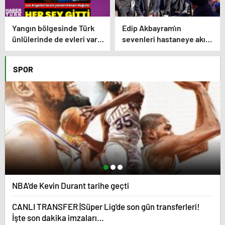
Yangın bölgesinde Türk
Edip Akbayram'ın
ünlülerinde de evleri var –
sevenleri hastaneye akın
Magazin haberleri
ediyor – Magazin
habetrleri
SPOR
NBA'de Kevin Durant tarihe geçti
CANLI TRANSFER |Süper Lig'de son gün transferleri!
İşte son dakika imzaları…