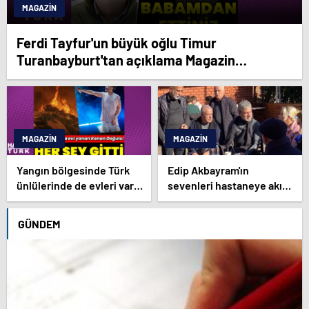
MAGAZIN
Ferdi Tayfur'un büyük oğlu Timur
Turanbayburt'tan açıklama Magazin
haberleri
MAGAZIN
MAGAZIN
Yangın bölgesinde Türk
Edip Akbayram'ın
ünlülerinde de evleri var –
sevenleri hastaneye akın
Magazin haberleri
ediyor – Magazin
habetrleri
GÜNDEM