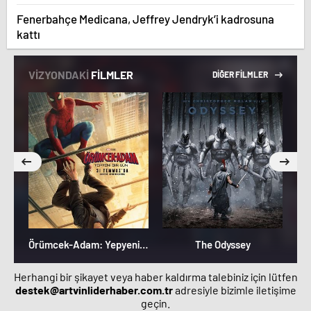
Fenerbahçe Medicana, Jeffrey Jendryk’i kadrosuna
kattı
VİZYONDAKİ
FİLMLER
DİĞER FİLMLER
Örümcek-Adam: Yepyeni Bir Gün
The Odyssey
M
Herhangi bir şikayet veya haber kaldırma talebiniz için lütfen
destek@artvinliderhaber.com.tr
adresiyle bizimle iletişime
geçin.