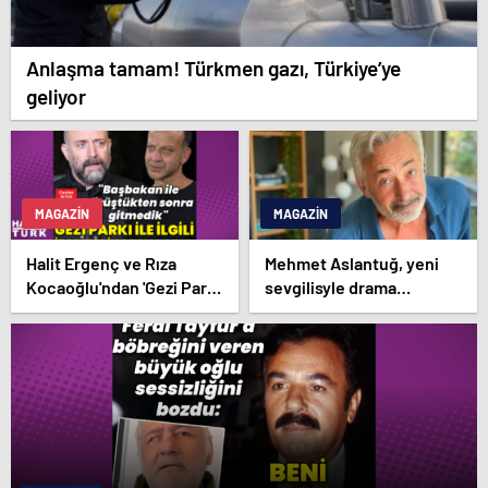
Anlaşma tamam! Türkmen gazı, Türkiye’ye
geliyor
MAGAZIN
MAGAZIN
Halit Ergenç ve Rıza
Mehmet Aslantuğ, yeni
Kocaoğlu'ndan 'Gezi Parkı'
sevgilisyle drama
ifadesi – Magazin
çalışmalarında tanıştı –
haberleri
Magazin haberleri