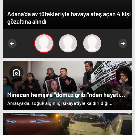
Adana’da av tüfekleriyle havaya ateş açan 4 kişi
gözaltına alındı
Minecan hemşire "domuz gribi"nden hayatını
kaybetti – Haberler | Sağlık Haberleri
Amasya’da, soğuk algınlığı şikayetiyle kaldırıldığı
hastanede tedavi gören hemşire Minecan Tek (32)
hayatını kaybetti. 4 yıllık hemşire Tek’in cenazesi,
düzenlenen törenle memleketi Iğdır'a gönderildi.