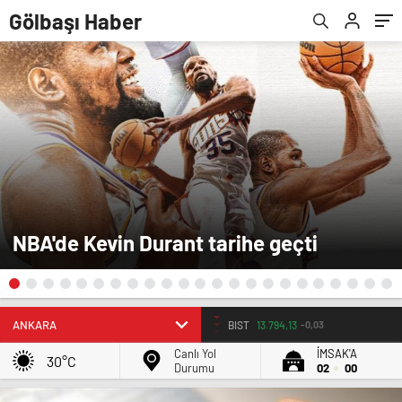
Gölbaşı Haber
NBA'de Kevin Durant tarihe geçti
BIST
13.794,13
-0,03
Canlı Yol
İMSAK'A
30°C
Durumu
02
00