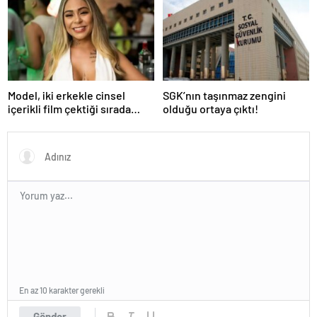
Model, iki erkekle cinsel
SGK’nın taşınmaz zengini
içerikli film çektiği sırada
olduğu ortaya çıktı!
balkondan düşerek hayatını
kaybetti
En az 10 karakter gerekli
Gönder