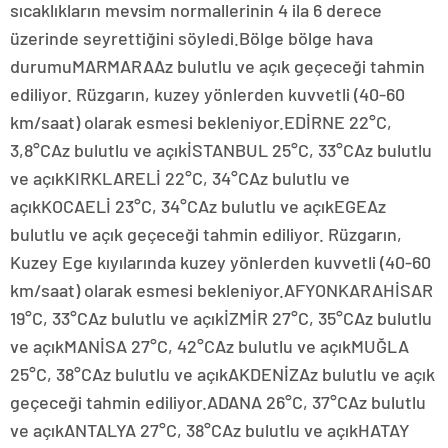
sıcaklıkların mevsim normallerinin 4 ila 6 derece
üzerinde seyrettiğini söyledi.Bölge bölge hava
durumuMARMARAAz bulutlu ve açık geçeceği tahmin
ediliyor. Rüzgarın, kuzey yönlerden kuvvetli (40-60
km/saat) olarak esmesi bekleniyor.EDİRNE 22°C,
3,8°CAz bulutlu ve açıkİSTANBUL 25°C, 33°CAz bulutlu
ve açıkKIRKLARELİ 22°C, 34°CAz bulutlu ve
açıkKOCAELİ 23°C, 34°CAz bulutlu ve açıkEGEAz
bulutlu ve açık geçeceği tahmin ediliyor. Rüzgarın,
Kuzey Ege kıyılarında kuzey yönlerden kuvvetli (40-60
km/saat) olarak esmesi bekleniyor.AFYONKARAHİSAR
19°C, 33°CAz bulutlu ve açıkİZMİR 27°C, 35°CAz bulutlu
ve açıkMANİSA 27°C, 42°CAz bulutlu ve açıkMUĞLA
25°C, 38°CAz bulutlu ve açıkAKDENİZAz bulutlu ve açık
geçeceği tahmin ediliyor.ADANA 26°C, 37°CAz bulutlu
ve açıkANTALYA 27°C, 38°CAz bulutlu ve açıkHATAY