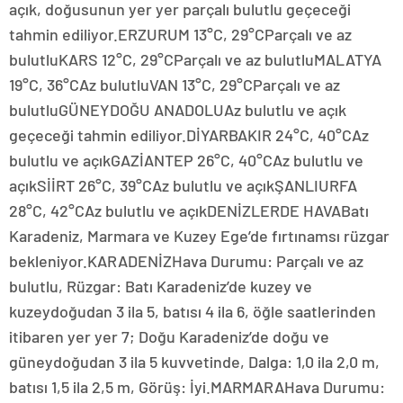
açık, doğusunun yer yer parçalı bulutlu geçeceği
tahmin ediliyor.ERZURUM 13°C, 29°CParçalı ve az
bulutluKARS 12°C, 29°CParçalı ve az bulutluMALATYA
19°C, 36°CAz bulutluVAN 13°C, 29°CParçalı ve az
bulutluGÜNEYDOĞU ANADOLUAz bulutlu ve açık
geçeceği tahmin ediliyor.DİYARBAKIR 24°C, 40°CAz
bulutlu ve açıkGAZİANTEP 26°C, 40°CAz bulutlu ve
açıkSİİRT 26°C, 39°CAz bulutlu ve açıkŞANLIURFA
28°C, 42°CAz bulutlu ve açıkDENİZLERDE HAVABatı
Karadeniz, Marmara ve Kuzey Ege’de fırtınamsı rüzgar
bekleniyor.KARADENİZHava Durumu: Parçalı ve az
bulutlu, Rüzgar: Batı Karadeniz’de kuzey ve
kuzeydoğudan 3 ila 5, batısı 4 ila 6, öğle saatlerinden
itibaren yer yer 7; Doğu Karadeniz’de doğu ve
güneydoğudan 3 ila 5 kuvvetinde, Dalga: 1,0 ila 2,0 m,
batısı 1,5 ila 2,5 m, Görüş: İyi.MARMARAHava Durumu: