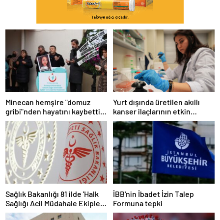
Minecan hemşire "domuz
Yurt dışında üretilen akıllı
gribi"nden hayatını kaybetti –
kanser ilaçlarının etkin
Haberler | Sağlık Haberleri
maddesi yerli imkanlarla
geliştirildi | Sağlık Haberleri
Sağlık Bakanlığı 81 ilde 'Halk
İBB'nin İbadet İzin Talep
Sağlığı Acil Müdahale Ekipleri'
Formuna tepki
kuruyor | Sağlık Haberleri