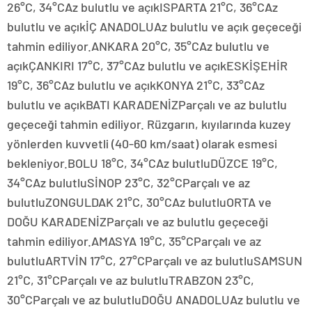
26°C, 34°CAz bulutlu ve açıkISPARTA 21°C, 36°CAz
bulutlu ve açıkİÇ ANADOLUAz bulutlu ve açık geçeceği
tahmin ediliyor.ANKARA 20°C, 35°CAz bulutlu ve
açıkÇANKIRI 17°C, 37°CAz bulutlu ve açıkESKİŞEHİR
19°C, 36°CAz bulutlu ve açıkKONYA 21°C, 33°CAz
bulutlu ve açıkBATI KARADENİZParçalı ve az bulutlu
geçeceği tahmin ediliyor. Rüzgarın, kıyılarında kuzey
yönlerden kuvvetli (40-60 km/saat) olarak esmesi
bekleniyor.BOLU 18°C, 34°CAz bulutluDÜZCE 19°C,
34°CAz bulutluSİNOP 23°C, 32°CParçalı ve az
bulutluZONGULDAK 21°C, 30°CAz bulutluORTA ve
DOĞU KARADENİZParçalı ve az bulutlu geçeceği
tahmin ediliyor.AMASYA 19°C, 35°CParçalı ve az
bulutluARTVİN 17°C, 27°CParçalı ve az bulutluSAMSUN
21°C, 31°CParçalı ve az bulutluTRABZON 23°C,
30°CParçalı ve az bulutluDOĞU ANADOLUAz bulutlu ve