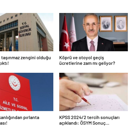
 taşınmaz zengini olduğu
Köprü ve otoyol geçiş
ıktı!
ücretlerine zam mı geliyor?
kanlığından pırlanta
KPSS 2024/2 tercih sonuçları
ası!
açıklandı: ÖSYM Sonuç
Sorgulama Ekranı aktif…