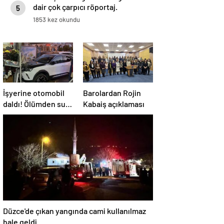
dair çok çarpıcı röportaj.
5
1853 kez okundu
İşyerine otomobil
Barolardan Rojin
daldı! Ölümden sun
Kabaiş açıklaması
anda kurtuldular
Düzce'de çıkan yangında cami kullanılmaz
hale geldi