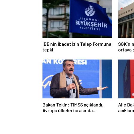
İBB'nin İbadet İzin Talep Formuna
SGK’nın
tepki
ortaya ç
Bakan Tekin: TIMSS açıklandı,
Aile Ba
Avrupa ülkeleri arasında
açıklam
birinciyiz