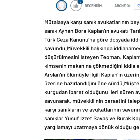
0
BEĞENDİM
ABONE OL
Mütalaaya karşı sanık avukatlarının be
sanık Ayhan Bora Kaplan’ın avukatı Tarı
Türk Ceza Kanunu’na göre dosyada iddia
savundu.Müvekkili hakkında iddianamed
düşürülmesini isteyen Teoman, Kaplan’ı
kimsenin mekanına çökmediğini iddia e
Arslan’ın ölümüyle ilgili Kaplan’ın üzeri
üzerine hazırlandığını öne sürdü.Müştek
kurgudan ibaret olduğunu ileri süren avu
savunarak, müvekkilinin beraatini tal
karşı sanıkların ve avukatlarının savun
sanıklar Yusuf İzzet Savaş ve Burak Ka
yargılamayı uzatmaya dönük olduğu ge