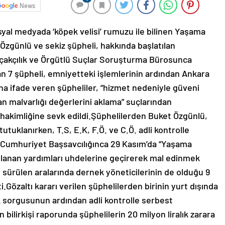
News
yal medyada ‘köpek velisi’ rumuzu ile bilinen Yaşama
Özgünlü ve sekiz şüpheli, hakkında başlatılan
çakçılık ve Örgütlü Suçlar Soruşturma Bürosunca
n 7 şüpheli, emniyetteki işlemlerinin ardından Ankara
ına ifade veren şüpheliler, “hizmet nedeniyle güveni
n malvarlığı değerlerini aklama” suçlarından
 hakimliğine sevk edildi.Şüphelilerden Buket Özgünlü,
utuklanırken, T.S, E.K, F.Ö. ve C.Ö. adli kontrolle
Cumhuriyet Başsavcılığınca 29 Kasım’da “Yaşama
oplanan yardımları uhdelerine geçirerek mal edinmek
e sürülen aralarında dernek yöneticilerinin de olduğu 9
i.Gözaltı kararı verilen şüphelilerden birinin yurt dışında
ık sorgusunun ardından adli kontrolle serbest
 bilirkişi raporunda şüphelilerin 20 milyon liralık zarara