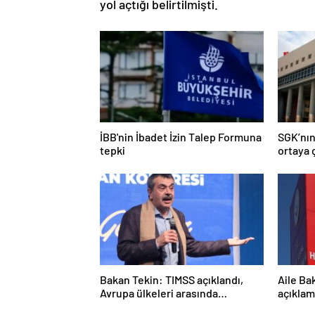
yol açtığı belirtilmişti.
İBB'nin İbadet İzin Talep Formuna
SGK’nın
tepki
ortaya ç
Bakan Tekin: TIMSS açıklandı,
Aile Ba
Avrupa ülkeleri arasında
açıklam
birinciyiz