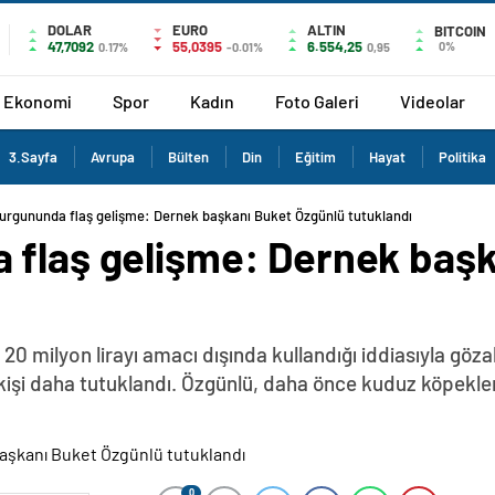
DOLAR
EURO
ALTIN
BITCOIN
47,7092
55,0395
6.554,25
0%
0.17%
-0.01%
0,95
Ekonomi
Spor
Kadın
Foto Galeri
Videolar
3.Sayfa
Avrupa
Bülten
Din
Eğitim
Hayat
Politika
urgununda flaş gelişme: Dernek başkanı Buket Özgünlü tutuklandı
 flaş gelişme: Dernek başk
0 milyon lirayı amacı dışında kullandığı iddiasıyla göz
kişi daha tutuklandı. Özgünlü, daha önce kuduz köpekleri
0