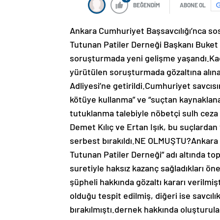
BEĞENDİM
ABONE OL
Ankara Cumhuriyet Başsavcılığı’nca sos
Tutunan Patiler Derneği Başkanı Buket 
soruşturmada yeni gelişme yaşandı.Ka
yürütülen soruşturmada gözaltına alına
Adliyesi’ne getirildi.Cumhuriyet savcıs
kötüye kullanma” ve “suçtan kaynaklana
tutuklanma talebiyle nöbetçi sulh ceza
Demet Kılıç ve Ertan Işık, bu suçlardan t
serbest bırakıldı.NE OLMUŞTU?Ankara 
Tutunan Patiler Derneği” adı altında t
suretiyle haksız kazanç sağladıkları ön
şüpheli hakkında gözaltı kararı verilmişt
olduğu tespit edilmiş, diğeri ise savcıl
bırakılmıştı.dernek hakkında oluşturulan