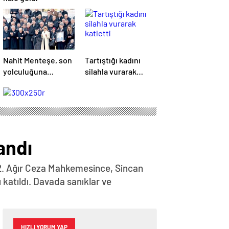
Nahit Menteşe, son
Tartıştığı kadını
yolculuğuna
silahla vurarak
uğurlandı
katletti
andı
32. Ağır Ceza Mahkemesince, Sincan
katıldı. Davada sanıklar ve
HIZLI YORUM YAP