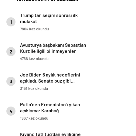
Trump’tan seçim sonrası ilk
mülakat
1
7804 kez okundu
Avusturya başbakanı Sebastian
Kurz ile ilgili bilinmeyenler
2
4766 kez okundu
Joe Biden 6 aylık hedeflerini
açıkladı. Senato buz gibi…
3
3151 kez okundu
Putin’den Ermenistan’ı yıkan
açıklama: Karabağ
4
Azerbaycan’ın ayrılmaz bir
1967 kez okundu
parçasıdır!
Kıvanç Tatlıtuğ’dan evliliğine