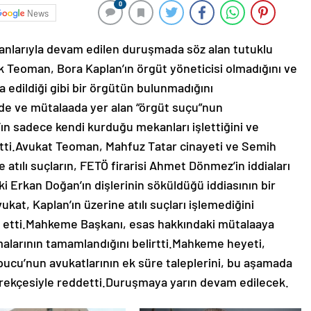
0
News
yanlarıyla devam edilen duruşmada söz alan tutuklu
k Teoman, Bora Kaplan’ın örgüt yöneticisi olmadığını ve
 edildiği gibi bir örgütün bulunmadığını
e ve mütalaada yer alan “örgüt suçu”nun
n sadece kendi kurduğu mekanları işlettiğini ve
tti.Avukat Teoman, Mahfuz Tatar cinayeti ve Semih
ne atılı suçların, FETÖ firarisi Ahmet Dönmez’in iddiaları
i Erkan Doğan’ın dişlerinin söküldüğü iddiasının bir
kat, Kaplan’ın üzerine atılı suçları işlemediğini
ep etti.Mahkeme Başkanı, esas hakkındaki mütalaaya
malarının tamamlandığını belirtti.Mahkeme heyeti,
pucu’nun avukatlarının ek süre taleplerini, bu aşamada
rekçesiyle reddetti.Duruşmaya yarın devam edilecek.