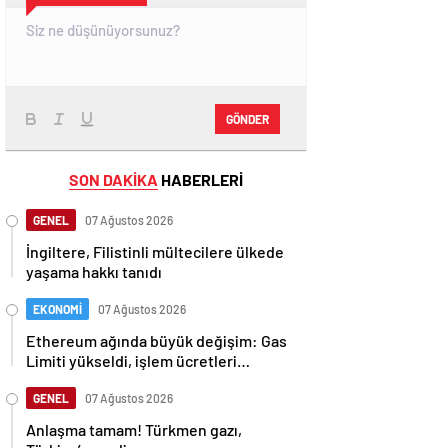
GÖNDER
SON DAKİKA
HABERLERİ
GENEL
07 Ağustos 2026
İngiltere, Filistinli mültecilere ülkede
yaşama hakkı tanıdı
EKONOMİ
07 Ağustos 2026
Ethereum ağında büyük değişim: Gas
Limiti yükseldi, işlem ücretleri
düşebilir mi?
GENEL
07 Ağustos 2026
Anlaşma tamam! Türkmen gazı,