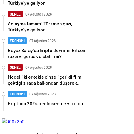
Türkiye’ye geliyor
GENEL
07 Ağustos 2026
Anlaşma tamam! Türkmen gazı,
Türkiye’ye geliyor
EKONOMİ
07 Ağustos 2026
Beyaz Saray’da kripto devrimi: Bitcoin
rezervi gerçek olabilir mi?
GENEL
07 Ağustos 2026
Model, iki erkekle cinsel içerikli film
çektiği sırada balkondan düşerek
hayatını kaybetti
EKONOMİ
07 Ağustos 2026
Kriptoda 2024 benimsenme yılı oldu