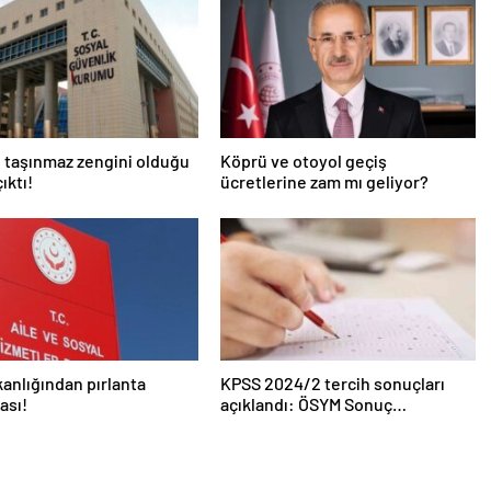
 taşınmaz zengini olduğu
Köprü ve otoyol geçiş
ıktı!
ücretlerine zam mı geliyor?
kanlığından pırlanta
KPSS 2024/2 tercih sonuçları
ası!
açıklandı: ÖSYM Sonuç
Sorgulama Ekranı aktif…