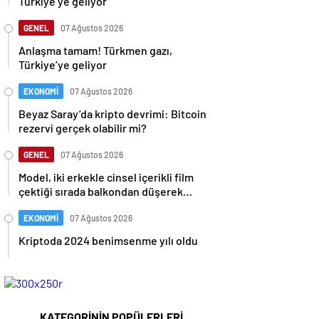
Türkiye’ye geliyor
GENEL
07 Ağustos 2026
Anlaşma tamam! Türkmen gazı,
Türkiye’ye geliyor
EKONOMİ
07 Ağustos 2026
Beyaz Saray’da kripto devrimi: Bitcoin
rezervi gerçek olabilir mi?
GENEL
07 Ağustos 2026
Model, iki erkekle cinsel içerikli film
çektiği sırada balkondan düşerek
hayatını kaybetti
EKONOMİ
07 Ağustos 2026
Kriptoda 2024 benimsenme yılı oldu
KATEGORİNİN POPÜLERLERİ