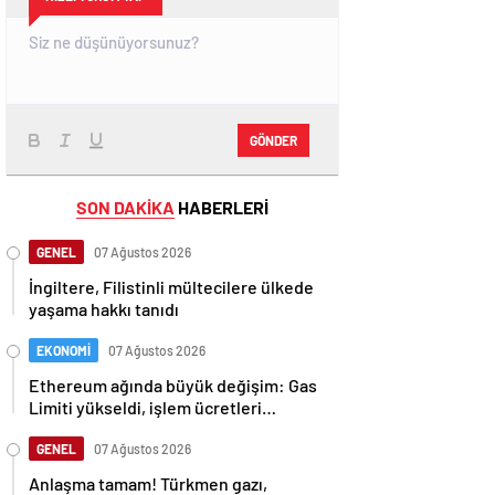
GÖNDER
SON DAKİKA
HABERLERİ
GENEL
07 Ağustos 2026
İngiltere, Filistinli mültecilere ülkede
yaşama hakkı tanıdı
EKONOMİ
07 Ağustos 2026
Ethereum ağında büyük değişim: Gas
Limiti yükseldi, işlem ücretleri
düşebilir mi?
GENEL
07 Ağustos 2026
Anlaşma tamam! Türkmen gazı,