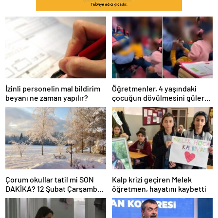
İzinli personelin mal bildirim
Öğretmenler, 4 yaşındaki
beyanı ne zaman yapılır?
çocuğun dövülmesini gülerek
izledi
Çorum okullar tatil mi SON
Kalp krizi geçiren Melek
DAKİKA? 12 Şubat Çarşamba
öğretmen, hayatını kaybetti
Çorum’da okul yok mu (Çorum
Valiliği Açıklaması – KAR
TATİLİ)?