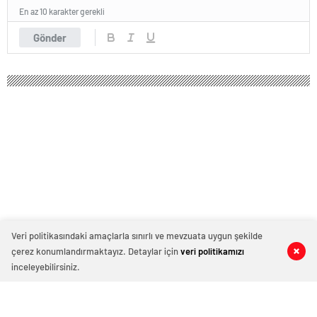
En az 10 karakter gerekli
Gönder
Veri politikasındaki amaçlarla sınırlı ve mevzuata uygun şekilde
çerez konumlandırmaktayız. Detaylar için
veri politikamızı
0
0
0
0
inceleyebilirsiniz.
İngiltere ayakta: Kanala sodyum
siyanür döküldü | Avrupa Haberleri