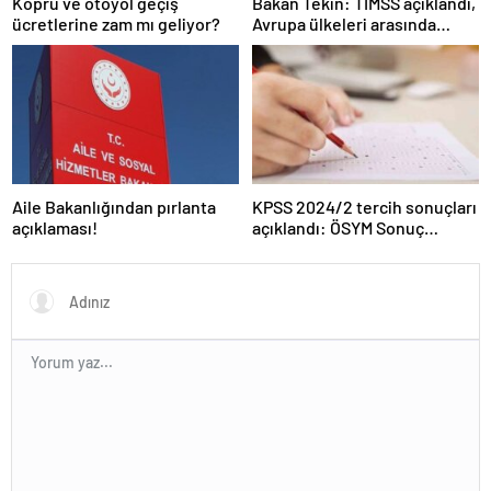
Köprü ve otoyol geçiş
Bakan Tekin: TIMSS açıklandı,
ücretlerine zam mı geliyor?
Avrupa ülkeleri arasında
birinciyiz
Aile Bakanlığından pırlanta
KPSS 2024/2 tercih sonuçları
açıklaması!
açıklandı: ÖSYM Sonuç
Sorgulama Ekranı aktif…