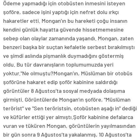
Ödeme yapmadığı için otobüsten inmesini isteyen
şoföre, sadece işini yaptığı için nefret dolu ırkçı
hakaretler etti. Mongan’ın bu hareketi çoğu insanın
kendini günlük hayatta güvende hissetmemesine
sebep olan olaylar zamanında yaşandı. Mongan, zaten
benzeri başka bir suçtan kefaletle serbest bırakılmıştı
ve şimdi aslında pişmanlık duymadığını göstermiş
oldu. Bu tür davranışların toplumumuzda yeri
yoktur."Ne olmuştu?Mongan’ın, Müslüman bir otobüs
şoförüne hakaret edip şoför kabinine saldırdığı
görüntüler 8 Ağustos’ta sosyal medyada dolaşıma
girmişti. Görüntülerde Mongan’ın şoföre, "Müslüman
terörist" ve "Sen teröristsin, otobüsten aşağı in" dediği
ve küfürler ettiği yer almıştı.Şoför kabinine defalarca
vuran ve tüküren Mongan, görüntülerin yayılmasından
bir gün sonra 9 Ağustos’ta yakalanmış, 10 Ağustos’ta