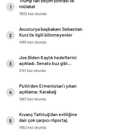
Trump’tan seçim sonrası ilk
mülakat
1
7802 kez okundu
Avusturya başbakanı Sebastian
Kurz ile ilgili bilinmeyenler
2
4765 kez okundu
Joe Biden 6 aylık hedeflerini
açıkladı. Senato buz gibi…
3
3151 kez okundu
Putin’den Ermenistan’ı yıkan
açıklama: Karabağ
4
Azerbaycan’ın ayrılmaz bir
1967 kez okundu
parçasıdır!
Kıvanç Tatlıtuğ’dan evliliğine
dair çok çarpıcı röportaj.
5
1852 kez okundu