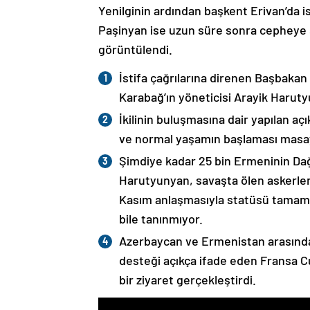
Yenilginin ardından başkent Erivan’da i
Paşinyan ise uzun süre sonra cepheye s
görüntülendi.
İstifa çağrılarına direnen Başbakan
Karabağ’ın yöneticisi Arayik Haruty
İkilinin buluşmasına dair yapılan a
ve normal yaşamın başlaması masaya
Şimdiye kadar 25 bin Ermeninin Dağ
Harutyunyan, savaşta ölen askerleri
Kasım anlaşmasıyla statüsü tamame
bile tanınmıyor.
Azerbaycan ve Ermenistan arasında
desteği açıkça ifade eden Fransa 
bir ziyaret gerçekleştirdi.