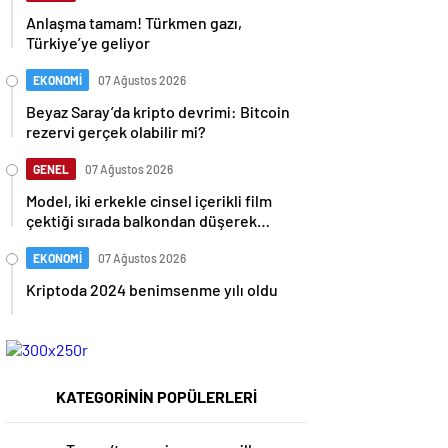
Anlaşma tamam! Türkmen gazı,
Türkiye’ye geliyor
EKONOMİ
07 Ağustos 2026
Beyaz Saray’da kripto devrimi: Bitcoin
rezervi gerçek olabilir mi?
GENEL
07 Ağustos 2026
Model, iki erkekle cinsel içerikli film
çektiği sırada balkondan düşerek
hayatını kaybetti
EKONOMİ
07 Ağustos 2026
Kriptoda 2024 benimsenme yılı oldu
KATEGORİNİN POPÜLERLERİ