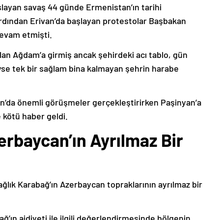
şlayan savaş 44 günde Ermenistan’ın tarihi
ardından Erivan’da başlayan protestolar Başbakan
devam etmişti.
lan Ağdam’a girmiş ancak şehirdeki acı tablo, gün
deyse tek bir sağlam bina kalmayan şehrin harabe
’da önemli görüşmeler gerçekleştirirken Paşinyan’a
 kötü haber geldi.
erbaycan’ın Ayrılmaz Bir
ağlık Karabağ’ın Azerbaycan topraklarının ayrılmaz bir
ğ’ın aidiyeti ile ilgili değerlendirmesinde bölgenin