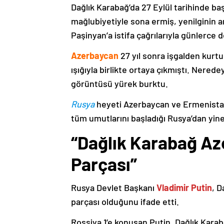
Dağlık Karabağ’da 27 Eylül tarihinde ba
mağlubiyetiyle sona ermiş, yenilginin 
Paşinyan’a istifa çağrılarıyla günlerce 
Azerbaycan
27 yıl sonra işgalden kurtu
ışığıyla birlikte ortaya çıkmıştı. Nere
görüntüsü yürek burktu.
Rusya
heyeti Azerbaycan ve Ermenistan
tüm umutlarını başladığı Rusya’dan yine
“Dağlık Karabağ Az
Parçası”
Rusya Devlet Başkanı
Vladimir Putin
, D
parçası olduğunu ifade etti.
Rossiya 1’e konuşan Putin, Dağlık Karaba