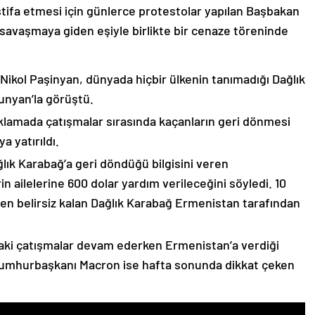
stifa etmesi için günlerce protestolar yapılan Başbakan
avaşmaya giden eşiyle birlikte bir cenaze töreninde
 Nikol Paşinyan, dünyada hiçbir ülkenin tanımadığı Dağlık
unyan’la görüştü.
çıklamada çatışmalar sırasında kaçanların geri dönmesi
 yatırıldı.
lık Karabağ’a geri döndüğü bilgisini veren
n ailelerine 600 dolar yardım verileceğini söyledi. 10
n belirsiz kalan Dağlık Karabağ Ermenistan tarafından
ki çatışmalar devam ederken Ermenistan’a verdiği
Cumhurbaşkanı Macron ise hafta sonunda dikkat çeken