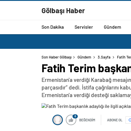
Gölbaşı Haber
Son Dakika
Servisler
Gündem
Son Haber Gölbaşı
Gündem
3.Sayfa
Fatih Te
Fatih Terim başkanl
Ermenistan'a verdiği Karabağ mesajın
parçasıdır” dedi. İstifa çağrılarını k
Ermenistan'a verdiği desteği saklama
0
BEĞENDİM
ABONE OL