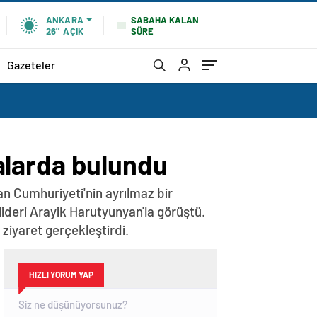
SABAHA KALAN
ANKARA
SÜRE
26°
AÇIK
Gazeteler
amalarda bulundu
n Cumhuriyeti'nin ayrılmaz bir
lideri Arayik Harutyunyan'la görüştü.
iyaret gerçekleştirdi.
HIZLI YORUM YAP