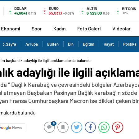
DOLAR
EURO
ALTIN
BITCOIN
47,6841
55,0313
6.529,00
0%
0.11%
-0.02%
0,56
Ekonomi
Spor
Kadın
Foto Galeri
Videolar
3.Sayfa
Avrupa
Bülten
Din
Eğitim
Hayat
Politika
rim başkanlık adaylığı ile ilgili açıklamalarda bulundu
ık adaylığı ile ilgili açıkl
da “ Dağlık Karabağ ve çevresindeki bölgeler Azerbayca
abul etmeyen Başbakan Paşinyan Dağlık karabağ'ın sözde 
yan Fransa Cumhurbaşkanı Macron ise dikkat çeken bir z
0
News