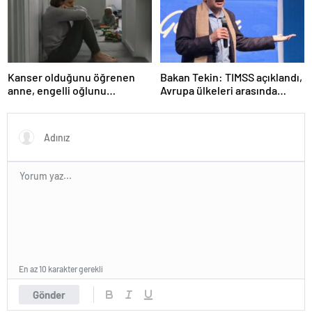
TATİLİ)?
Kanser olduğunu öğrenen
Bakan Tekin: TIMSS açıklandı,
anne, engelli oğlunu
Avrupa ülkeleri arasında
öldürdükten sonra intihar etti
birinciyiz
En az 10 karakter gerekli
Gönder