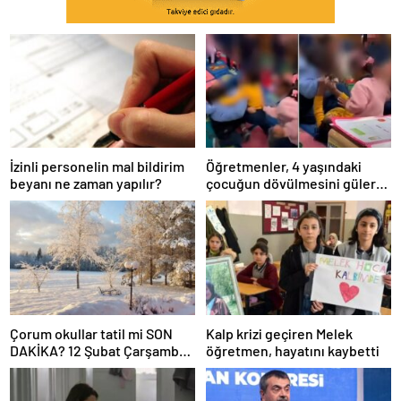
İzinli personelin mal bildirim
Öğretmenler, 4 yaşındaki
beyanı ne zaman yapılır?
çocuğun dövülmesini gülerek
izledi
Çorum okullar tatil mi SON
Kalp krizi geçiren Melek
DAKİKA? 12 Şubat Çarşamba
öğretmen, hayatını kaybetti
Çorum’da okul yok mu (Çorum
Valiliği Açıklaması – KAR