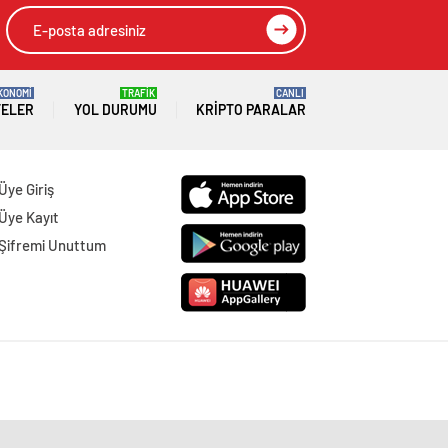
KONOMİ
TRAFİK
CANLI
TELER
YOL DURUMU
KRIPTO PARALAR
Üye Giriş
Üye Kayıt
Şifremi Unuttum