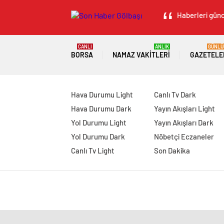
Haberleri günc
CANLI
ANLIK
GÜNLÜ
BORSA
NAMAZ VAKITLERI
GAZETELE
Hava Durumu Light
Canlı Tv Dark
Hava Durumu Dark
Yayın Akışları Light
Yol Durumu Light
Yayın Akışları Dark
Yol Durumu Dark
Nöbetçi Eczaneler
Canlı Tv Light
Son Dakika
manavgat