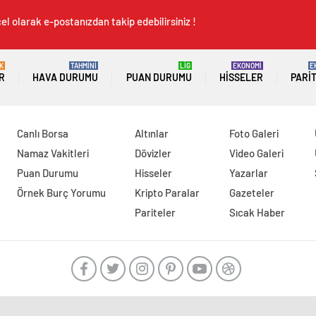
el olarak e-postanızdan takip edebilirsiniz !
K
TAHMİNİ
LİG
EKONOMİ
E
R
HAVA DURUMU
PUAN DURUMU
HISSELER
PARI
Canlı Borsa
Altınlar
Foto Galeri
Namaz Vakitleri
Dövizler
Video Galeri
Puan Durumu
Hisseler
Yazarlar
Örnek Burç Yorumu
Kripto Paralar
Gazeteler
Pariteler
Sıcak Haber