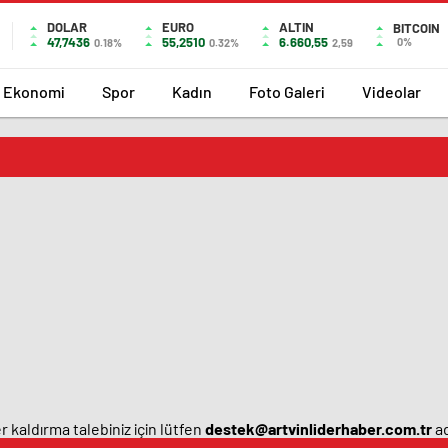
DOLAR
EURO
ALTIN
BITCOIN
47,7436
55,2510
6.660,55
0%
0.18%
0.32%
2,59
Ekonomi
Spor
Kadın
Foto Galeri
Videolar
 kaldırma talebiniz için lütfen
destek@artvinliderhaber.com.tr
ad