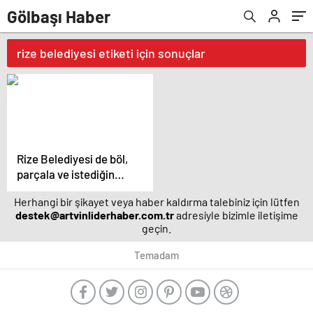
Gölbaşı Haber
rize belediyesi etiketi için sonuçlar
Rize Belediyesi de böl,
parçala ve istediğin
firmaya ihale ver
Herhangi bir şikayet veya haber kaldırma talebiniz için lütfen
yöntemini sevmiş!
destek@artvinliderhaber.com.tr
adresiyle bizimle iletişime
geçin.
Temadam