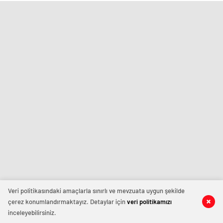
manavgat
escort
-
film
izle
-
deneme
bonusu
veren
siteler
-
deneme
bonusu
veren
siteler
-
deneme
bonusu
veren
siteler
Veri politikasındaki amaçlarla sınırlı ve mevzuata uygun şekilde
-
çerez konumlandırmaktayız. Detaylar için
veri politikamızı
enjoybet
inceleyebilirsiniz.
-