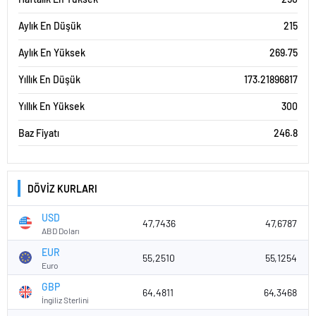
Aylık En Düşük
215
Aylık En Yüksek
269.75
Yıllık En Düşük
173.21896817
Yıllık En Yüksek
300
Baz Fiyatı
246.8
DÖVİZ KURLARI
USD
47,7436
47,6787
ABD Doları
EUR
55,2510
55,1254
Euro
GBP
64,4811
64,3468
İngiliz Sterlini