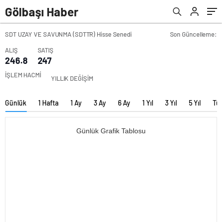
Gölbaşı Haber
SDT UZAY VE SAVUNMA (SDTTR) Hisse Senedi
Son Güncelleme:
ALIŞ
SATIŞ
246.8
247
İŞLEM HACMİ
YILLIK DEĞİŞİM
Günlük
1 Hafta
1 Ay
3 Ay
6 Ay
1 Yıl
3 Yıl
5 Yıl
Tü
Günlük Grafik Tablosu