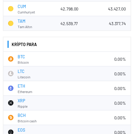
CUM
42.798,00
43.427,00
Cumhuriyet
TAM
42.539,77
43.377,74
Tam Altın
KRİPTO PARA
BTC
0.00%
Bitcoin
LTC
0.00%
Litecoin
ETH
0.00%
Ethereum
XRP
0.00%
Ripple
BCH
0.00%
Bitcoin cash
EOS
0.00%