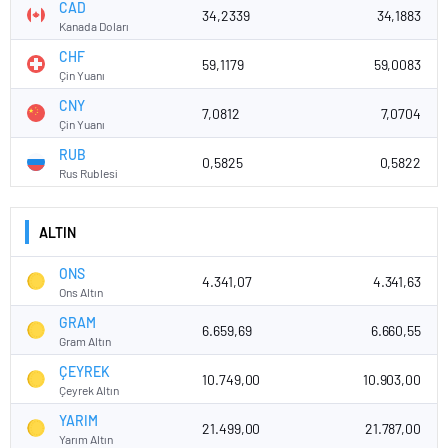
CAD
34,2339
34,1883
Kanada Doları
CHF
59,1179
59,0083
Çin Yuanı
CNY
7,0812
7,0704
Çin Yuanı
RUB
0,5825
0,5822
Rus Rublesi
ALTIN
ONS
4.341,07
4.341,63
Ons Altın
GRAM
6.659,69
6.660,55
Gram Altın
ÇEYREK
10.749,00
10.903,00
Çeyrek Altın
YARIM
21.499,00
21.787,00
Yarım Altın