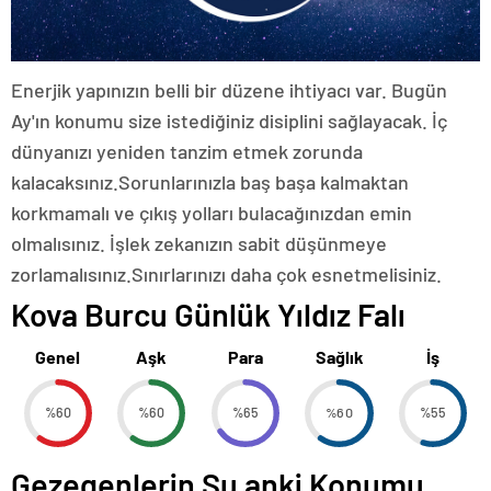
Enerjik yapınızın belli bir düzene ihtiyacı var. Bugün
Ay'ın konumu size istediğiniz disiplini sağlayacak. İç
dünyanızı yeniden tanzim etmek zorunda
kalacaksınız.Sorunlarınızla baş başa kalmaktan
korkmamalı ve çıkış yolları bulacağınızdan emin
olmalısınız. İşlek zekanızın sabit düşünmeye
zorlamalısınız.Sınırlarınızı daha çok esnetmelisiniz.
Kova Burcu Günlük Yıldız Falı
Genel
Aşk
Para
Sağlık
İş
%60
%60
%65
%60
%55
Gezegenlerin Şu anki Konumu