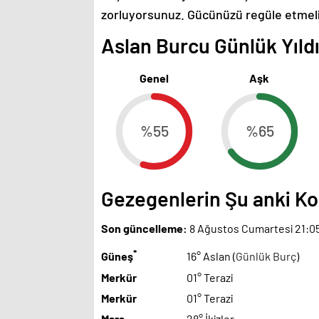
zorluyorsunuz. Gücünüzü regüle etmeli
Aslan Burcu Günlük Yıldı
Genel
Aşk
%55
%65
Gezegenlerin Şu anki 
Son güncelleme:
8 Ağustos Cumartesi 21:0
*
Güneş
16° Aslan (
Günlük Burç
)
Merkür
01° Terazi
Merkür
01° Terazi
Mars
28° İkizler