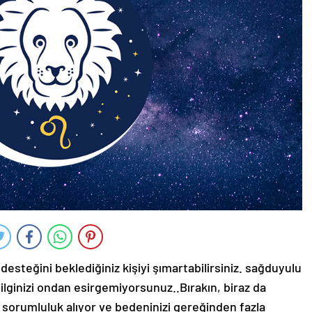
, desteğini beklediğiniz kişiyi şımartabilirsiniz. sağduyulu
ilginizi ondan esirgemiyorsunuz..Bırakın, biraz da
a sorumluluk alıyor ve bedeninizi gereğinden fazla