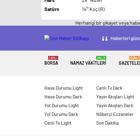
Satürn
14° Koç (R)
Herhangi bir şikayet veya haber
Haberleri günc
CANLI
ANLIK
GÜNLÜ
BORSA
NAMAZ VAKITLERI
GAZETELE
Hava Durumu Light
Canlı Tv Dark
Hava Durumu Dark
Yayın Akışları Light
Yol Durumu Light
Yayın Akışları Dark
Yol Durumu Dark
Nöbetçi Eczaneler
Canlı Tv Light
Son Dakika