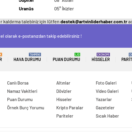
Uranüs
05° İkizler
 kaldırma talebiniz için lütfen
destek@artvinliderhaber.com.tr
ad
el olarak e-postanızdan takip edebilirsiniz !
K
TAHMİNİ
LİG
EKONOMİ
E
R
HAVA DURUMU
PUAN DURUMU
HISSELER
PARI
Canlı Borsa
Altınlar
Foto Galeri
Namaz Vakitleri
Dövizler
Video Galeri
Puan Durumu
Hisseler
Yazarlar
Örnek Burç Yorumu
Kripto Paralar
Gazeteler
Pariteler
Sıcak Haber