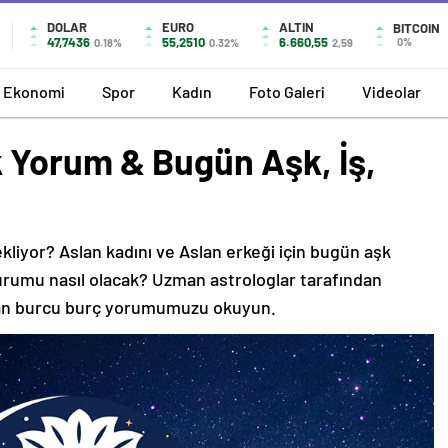
DOLAR
EURO
ALTIN
BITCOIN
47,7436
55,2510
6.660,55
0%
0.18%
0.32%
2,59
Ekonomi
Spor
Kadın
Foto Galeri
Videolar
 Yorum & Bugün Aşk, İş,
ekliyor? Aslan kadını ve Aslan erkeği için bugün aşk
durumu nasıl olacak? Uzman astrologlar tarafından
lan burcu burç yorumumuzu okuyun.