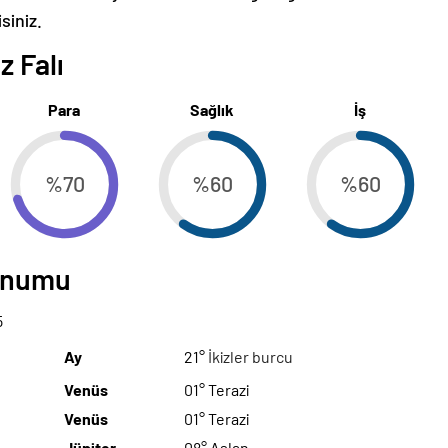
siniz.
z Falı
Para
Sağlık
İş
%70
%60
%60
Konumu
5
Ay
21°
İkizler burcu
Venüs
01° Terazi
Venüs
01° Terazi
Jüpiter
08° Aslan