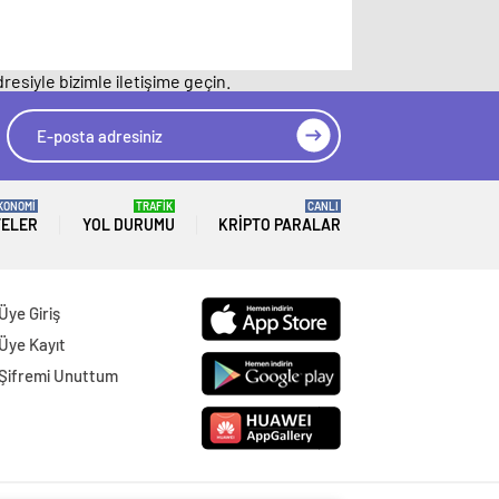
resiyle bizimle iletişime geçin.
KONOMİ
TRAFİK
CANLI
TELER
YOL DURUMU
KRIPTO PARALAR
Üye Giriş
Üye Kayıt
Şifremi Unuttum