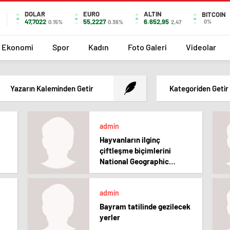
DOLAR
EURO
ALTIN
BITCOIN
47,7022
55,2227
6.652,95
0%
0.15%
0.36%
2,47
Ekonomi
Spor
Kadın
Foto Galeri
Videolar
Yazarın Kaleminden Getir
Kategoriden Getir
admin
Hayvanların ilginç
çiftleşme biçimlerini
National Geographic
görüntüledi.
admin
Bayram tatilinde gezilecek
yerler