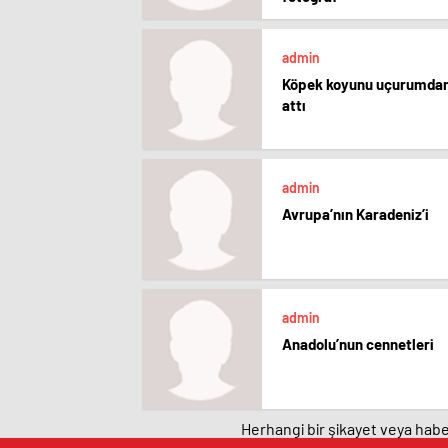
admin
Köpek koyunu uçurumda
attı
admin
Avrupa’nın Karadeniz’i
admin
Anadolu’nun cennetleri
Herhangi bir şikayet veya haber
manavgat