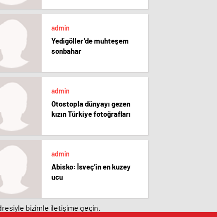
admin
Yedigöller’de muhteşem
sonbahar
admin
Otostopla dünyayı gezen
kızın Türkiye fotoğrafları
admin
Abisko: İsveç’in en kuzey
ucu
resiyle bizimle iletişime geçin.