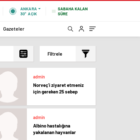
SABAHA KALAN
ANKARA
SÜRE
30°
AÇIK
Gazeteler
Filtrele
En çok okunanlar
admin
En az okunanlar
Norveç’i ziyaret etmeniz
Yorum Sayısına Göre
için gereken 25 sebep
En yeniler
En eskiler
admin
Albino hastalığına
yakalanan hayvanlar