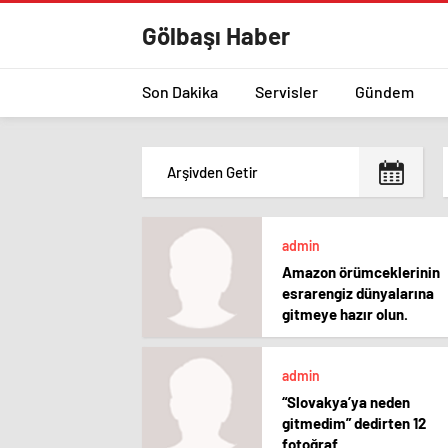
Gölbaşı Haber
Son Dakika
Servisler
Gündem
admin
Amazon örümceklerinin
esrarengiz dünyalarına
gitmeye hazır olun.
admin
“Slovakya’ya neden
gitmedim” dedirten 12
fotoğraf