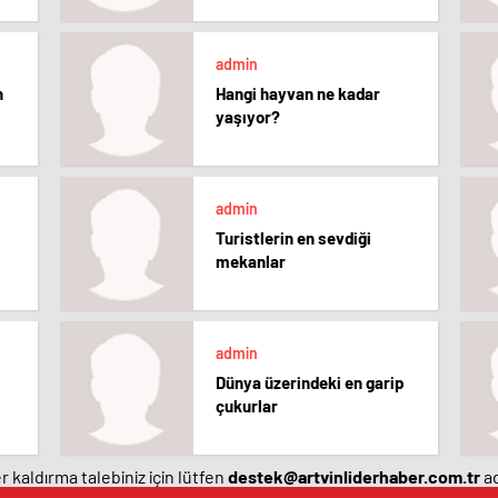
admin
n
Hangi hayvan ne kadar
yaşıyor?
admin
Turistlerin en sevdiği
mekanlar
admin
Dünya üzerindeki en garip
çukurlar
 kaldırma talebiniz için lütfen
destek@artvinliderhaber.com.tr
ad