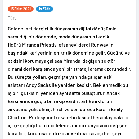
15 Ekim 2021
1s 37dk
Tür:
Geleneksel dergicilik dünyasının dijital dönüşümle
sarsıldığı bir dönemde, moda dünyasının ikonik
figürü Miranda Priestly, efsanevi dergi Runway’in
başındaki kariyerinin en kritik dönemine gelir. Gücünü ve
etkisini korumaya çalışan Miranda, değişen sektör
dinamikleri karşısında yeni bir strateji aramak zorundadır.
Bu süreçte yolları, geçmişte yanında çalışan eski
asistanı Andy Sachs ile yeniden kesişir. Beklenmedik bu
iş birliği, ikisini yeniden aynı safta buluşturur. Ancak
karşılarında güçlü bir rakip vardır: artık sektörün
zirvesine yükselmiş, hırslı ve son derece kararlı Emily
Charlton. Profesyonel rekabetin kişisel hesaplaşmalarla
iç içe geçtiği bu mücadelede; moda dünyasının değişen
kuralları, kurumsal entrikalar ve itibar savaşı her şeyi