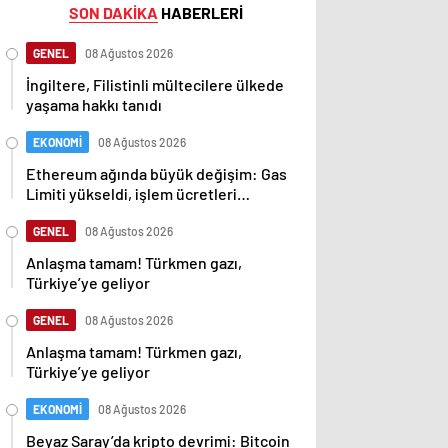
SON DAKİKA
HABERLERİ
GENEL
08 Ağustos 2026
İngiltere, Filistinli mültecilere ülkede
yaşama hakkı tanıdı
EKONOMİ
08 Ağustos 2026
Ethereum ağında büyük değişim: Gas
Limiti yükseldi, işlem ücretleri
düşebilir mi?
GENEL
08 Ağustos 2026
Anlaşma tamam! Türkmen gazı,
Türkiye’ye geliyor
GENEL
08 Ağustos 2026
Anlaşma tamam! Türkmen gazı,
Türkiye’ye geliyor
EKONOMİ
08 Ağustos 2026
Beyaz Saray’da kripto devrimi: Bitcoin