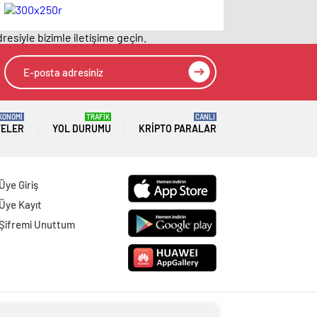
Resmi Gazete’de
Resmi Gazete’de
yayımlanarak
yayımlanarak
resiyle bizimle iletişime geçin.
yürürlüğe girdi
yürürlüğe girdi
KONOMİ
TRAFİK
CANLI
TELER
YOL DURUMU
KRIPTO PARALAR
Üye Giriş
Üye Kayıt
Şifremi Unuttum