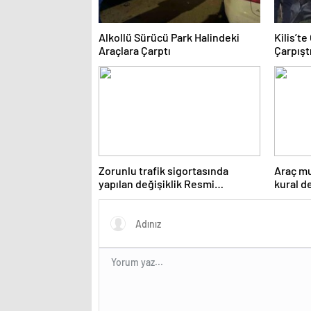
Alkollü Sürücü Park Halindeki
Kilis’t
Araçlara Çarptı
Çarpıştı
Zorunlu trafik sigortasında
Araç mu
yapılan değişiklik Resmi
kural d
Gazete’de yayımlanarak
yayımla
yürürlüğe girdi