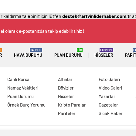
 kaldırma talebiniz için lütfen
destek@artvinliderhaber.com.tr
ad
el olarak e-postanızdan takip edebilirsiniz !
K
TAHMİNİ
LİG
EKONOMİ
E
R
HAVA DURUMU
PUAN DURUMU
HISSELER
PARI
Canlı Borsa
Altınlar
Foto Galeri
Namaz Vakitleri
Dövizler
Video Galeri
Puan Durumu
Hisseler
Yazarlar
Örnek Burç Yorumu
Kripto Paralar
Gazeteler
Pariteler
Sıcak Haber