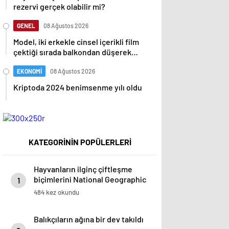
rezervi gerçek olabilir mi?
GENEL
08 Ağustos 2026
Model, iki erkekle cinsel içerikli film
çektiği sırada balkondan düşerek
hayatını kaybetti
EKONOMİ
08 Ağustos 2026
Kriptoda 2024 benimsenme yılı oldu
KATEGORİNİN POPÜLERLERİ
Hayvanların ilginç çiftleşme
biçimlerini National Geographic
1
görüntüledi.
484 kez okundu
Balıkçıların ağına bir dev takıldı