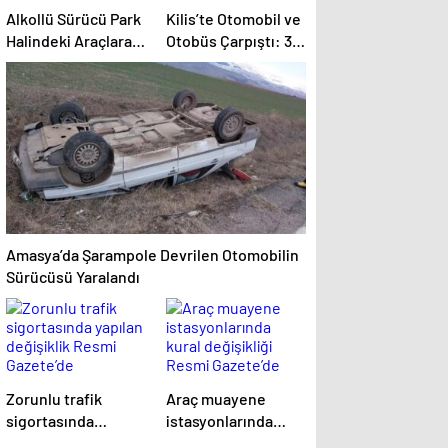
Alkollü Sürücü Park
Kilis’te Otomobil ve
Halindeki Araçlara
Otobüs Çarpıştı: 3
Çarptı
Yaralı
Amasya’da Şarampole Devrilen Otomobilin
Sürücüsü Yaralandı
Zorunlu trafik
Araç muayene
sigortasında
istasyonlarında
yapılan değişiklik
kural değişikliği