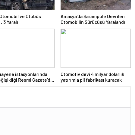
e Otomobil ve Otobüs
Amasya’da Şarampole Devrilen
: 3 Yaralı
Otomobilin Sürücüsü Yaralandı
ayene istasyonlarında
Otomotiv devi 4 milyar dolarlık
eğişikliği Resmi Gazete’de
yatırımla pil fabrikası kuracak
narak yürürlüğe girdi