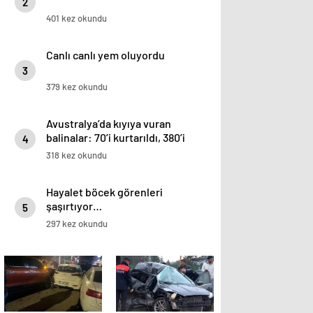
2
401 kez okundu
Canlı canlı yem oluyordu
3
379 kez okundu
Avustralya’da kıyıya vuran
balinalar: 70’i kurtarıldı, 380’i
4
öldü
318 kez okundu
Hayalet böcek görenleri
şaşırtıyor…
5
297 kez okundu