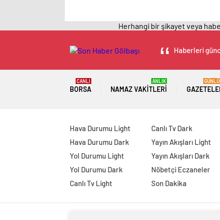
Herhangi bir şikayet veya haber
Haberleri günc
CANLI
ANLIK
GÜNLÜ
BORSA
NAMAZ VAKITLERI
GAZETELE
Hava Durumu Light
Canlı Tv Dark
Hava Durumu Dark
Yayın Akışları Light
Yol Durumu Light
Yayın Akışları Dark
Yol Durumu Dark
Nöbetçi Eczaneler
Canlı Tv Light
Son Dakika