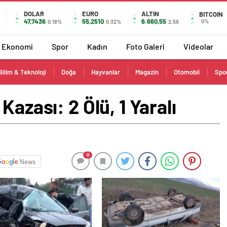
DOLAR
EURO
ALTIN
BITCOIN
47,7436
55,2510
6.660,55
0%
0.18%
0.32%
2,59
Ekonomi
Spor
Kadın
Foto Galeri
Videolar
Bilim & Teknoloji
Doğa
Hayvanlar
Magazin
Otomobil
Spo
Kazası: 2 Ölü, 1 Yaralı
0
News