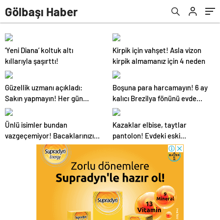
Gölbaşı Haber
‘Yeni Diana’ koltuk altı
Kirpik için vahşet! Asla vizon
kıllarıyla şaşırttı!
kirpik almamanız için 4 neden
Güzellik uzmanı açıkladı:
Boşuna para harcamayın! 6 ay
Sakın yapmayın! Her gün
kalıcı Brezilya fönünü evde
saçınızı yıkıyorsanız eğer…
yapın…
Ünlü isimler bundan
Kazaklar elbise, taytlar
vazgeçemiyor! Bacaklarınızı
pantolon! Evdeki eski
kuru fırçalarsanız…
kıyafetleri yenilemek için 5
ipucu