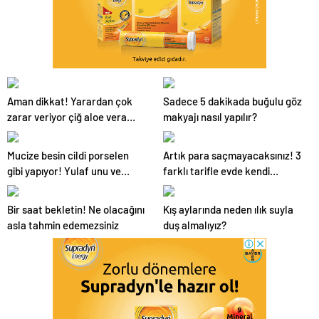
Aman dikkat! Yarardan çok
Sadece 5 dakikada buğulu göz
zarar veriyor çiğ aloe vera
makyajı nasıl yapılır?
suyu…
Mucize besin cildi porselen
Artık para saçmayacaksınız! 3
gibi yapıyor! Yulaf unu ve
farklı tarifle evde kendi
limon…
kremimizi yapıyoruz!
Bir saat bekletin! Ne olacağını
Kış aylarında neden ılık suyla
asla tahmin edemezsiniz
duş almalıyız?